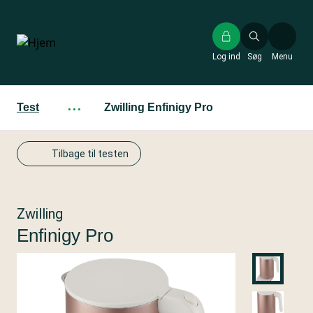
Gå
til
hovedindhold
Log ind
Søg
Menu
Test
···
Zwilling Enfinigy Pro
Tilbage til testen
Zwilling
Enfinigy Pro