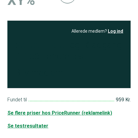
XY%
Allerede medlem?
Log ind
Se resultatet
og få adgang
til 150+ andre test
Bliv medlem
Fundet til
959 Kr.
Se flere priser hos PriceRunner (reklamelink)
Se testresultater