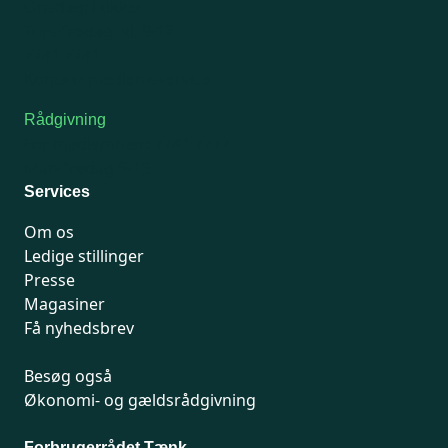
Onsdag: Lukket
Tors-fredag: kl. 9-12
7741 7741
Kontakt medlemsservice
Rådgivning
For medlemmer: 7741 7777
Man-fredag 9-15
Services
Om os
Ledige stillinger
Presse
Magasiner
Få nyhedsbrev
Besøg også
Økonomi- og gældsrådgivning
Forbrugerrådet Tænk