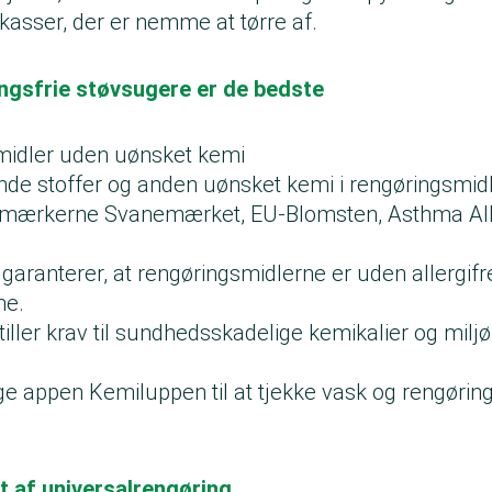
 i kasser, der er nemme at tørre af.
ingsfrie støvsugere er de bedste
midler uden uønsket kemi
nde stoffer og anden uønsket kemi i rengøringsmid
er mærkerne Svanemærket, EU-Blomsten, Asthma All
garanterer, at rengøringsmidlerne er uden allergi
me.
iller krav til sundhedsskadelige kemikalier og milj
e appen Kemiluppen til at tjekke vask og rengøring
t af universalrengøring