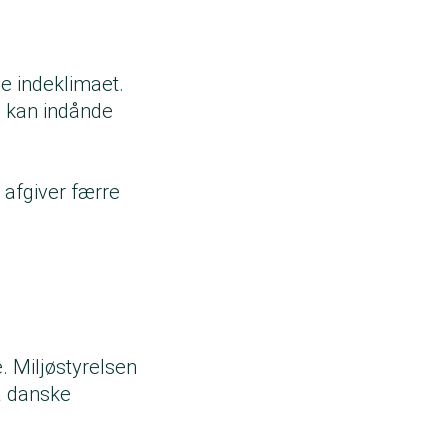
e indeklimaet.
du kan indånde
 afgiver færre
. Miljøstyrelsen
ra danske