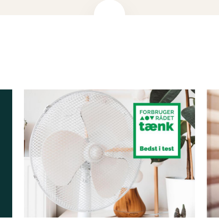
 træ. Vådt træ ryger for meget. Brug heller ikke affald, reklamer, 
il at fyre op med. Hvis forbrændingen er dårlig, stiger udledningen
er, dioxiner og partikler.
 rigeligt luft. Du bør først skrue ned for luften, når flammerne bliv
Som tommelfingerregel så vent 10 minutter med at skrue ned for 
ig er nok luft, så forbrændingen er ordentlig. Du kan eventuelt eft
 ad gangen og ikke bruge alt for store stykker træ.
re næsten usynlig. Du kan derfor gå udenfor og tjekke, at der i
 skorstenen. Mørk røg er et tegn på dårlig forbrænding. Røgen b
t kan også være en god ide at udskifte brændeovnen, hvis den er
uceret før 2005 udleder 3 til 5 gange flere partikler end en n
 brændeovn og luft ud
e forurener mere end de nye. Miljøstyrelsen vurderer, at brænd
 op til 5 gange så meget som en ny, svanemærket brændeovn.
være en god ide at udskifte brændeovnen, hvis den er gammel.
 også mængden af partikler i hjemmet. Husk derfor at lufte ekst
ovnen.