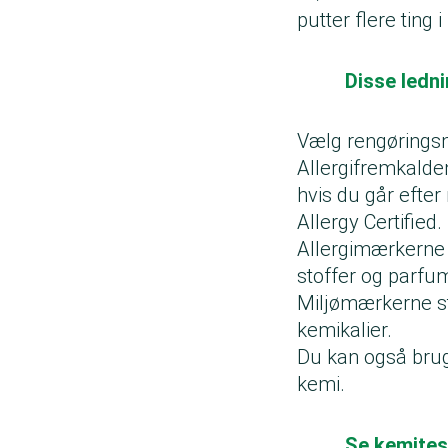
putter flere ting
Disse ledn
Vælg rengørings
Allergifremkalde
hvis du går eft
Allergy Certified.
Allergimærkerne 
stoffer og parfu
Miljømærkerne st
kemikalier.
Du kan også brug
kemi.
Se kemites