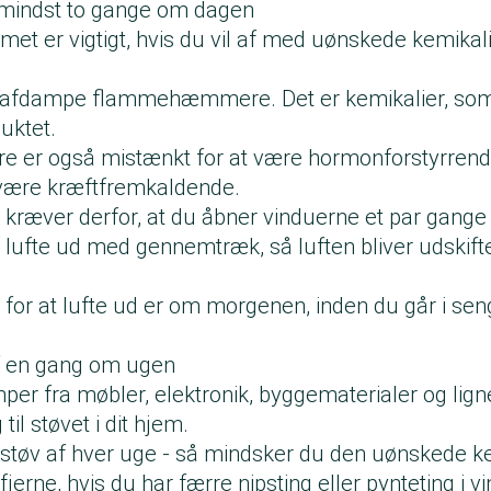
d mindst to gange om dagen
met er vigtigt, hvis du vil af med uønskede kemikal
fx afdampe flammehæmmere. Det er kemikalier, so
duktet.
r også mistænkt for at være hormonforstyrrende
 være kræftfremkaldende.
a kræver derfor, at du åbner vinduerne et par gang
l lufte ud med gennemtræk, så luften bliver udskifte
.
for at lufte ud er om morgenen, inden du går i sen
af en gang om ugen
per fra møbler, elektronik, byggematerialer og lig
 til støvet i dit hjem.
 støv af hver uge - så mindsker du den uønskede ke
t fjerne, hvis du har færre nipsting eller pynteting i