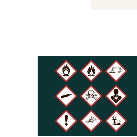
2. Brug kun tørt
eller lignende t
stoffer som PAH'
3. Giv flammerne
ovnen er varm. 
for, at der stad
med at fyre lidt
4. Røgen bør væ
megen røg op ad
lugte grimt. De
Brændeovne prod
Udskift gammel
Gamle brændeovn
1990 forurener
Det kan derfor 
Brændeovne øger
bruger brænde