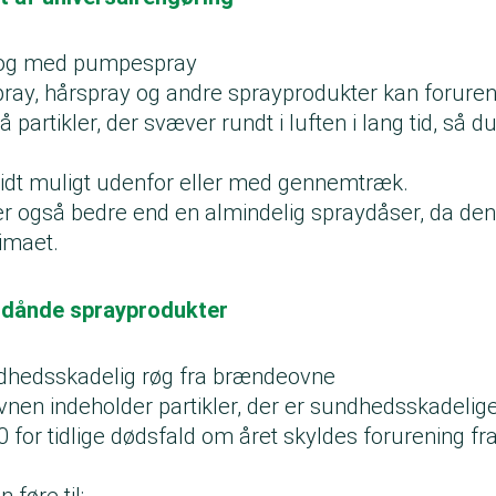
 og med pumpespray
ay, hårspray og andre sprayprodukter kan foruren
partikler, der svæver rundt i luften i lang tid, så 
vidt muligt udenfor eller med gennemtræk.
 også bedre end en almindelig spraydåser, da den
klimaet.
ndånde sprayprodukter
ndhedsskadelig røg fra brændeovne
nen indeholder partikler, der er sundhedsskadelige
50 for tidlige dødsfald om året skyldes forurening f
 føre til: