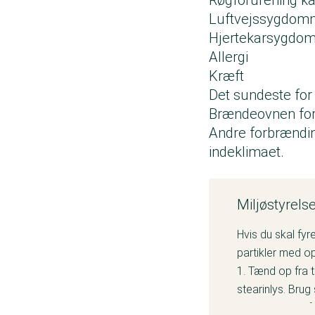
Luftvejssygdo
Hjertekarsygd
Allergi
Kræft
Det sundeste for
Brændeovnen for
Andre forbrændin
indeklimaet.
Miljøstyrels
Hvis du skal fyr
partikler med op
1. Tænd op fra 
stearinlys. Bru
udsendelsen af 