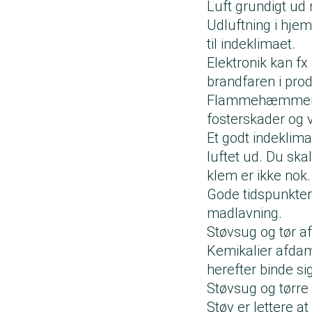
Luft grundigt u
Udluftning i hjem
til indeklimaet.
Elektronik kan 
brandfaren i pro
Flammehæmmere e
fosterskader og
Et godt indeklim
luftet ud. Du ska
klem er ikke nok
Gode tidspunkter 
madlavning.
Støvsug og tør 
Kemikalier afdam
herefter binde sig
Støvsug og tørre
Støv er lettere a