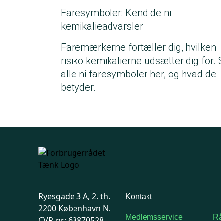
Faresymboler: Kend de ni
kemikalieadvarsler
Faremærkerne fortæller dig, hvilken
risiko kemikalierne udsætter dig for. 
alle ni faresymboler her, og hvad de
betyder.
Ryesgade 3 A, 2. th.
Kontakt
2200 København N.
Medlemsservice
Rå
CVR-nr: 63870528