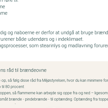
mme
omme
 dig og naboerne er derfor at undgå at bruge bræn
urener både udendørs og i indeklimaet.
gsprocesser, som stearinlys og madlavning forure
ens råd til brændeovne
e op, så følg disse råd fra Miljøstyrelsen, hvor du kan minimere f
 til 80 procent:
toppen, så flammerne kan arbejde sig oppe fra og ned – ligesom
g småt brænde - pindebrænde - til optænding. Optænding fra top
partikler fra optændingen med 50 til 80 procent.