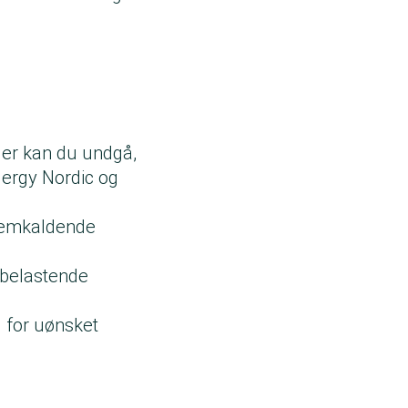
ler kan du undgå,
ergy Nordic og
fremkaldende
øbelastende
 for uønsket