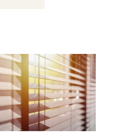
behandlet træ
 af forurenende
er lysere, og
luften, og sørg
erfølgende nøjes
kke kommer for
ør heller ikke
 gammel.
y brændeovn.
eovne fra før
ra ud, hvis du