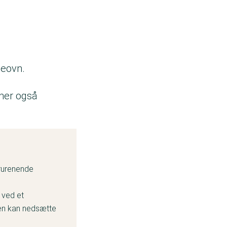
deovn.
ner også
orurenende
 ved et
pen kan nedsætte