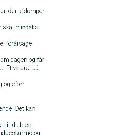
ier, der afdamper
m skal mindske
, forårsage
e om dagen og får
t. Et vindue på
g og efter
nende. Det kan
mi i dit hjem.
 vindueskarme og