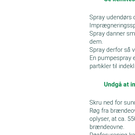
Spray udendørs
Imprægneringsspr
Spray danner små 
dem.
Spray derfor så 
En pumpespray er
partikler til inde
Undgå at i
Skru ned for su
Røg fra brændeov
oplyser, at ca. 5
brændeovne.
Røgforurening kan