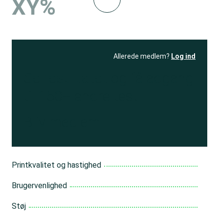
XY%
Allerede medlem?
Log ind
Se resultatet
og få adgang
til 150+ andre test
Bliv medlem
Printkvalitet og hastighed
Brugervenlighed
Støj