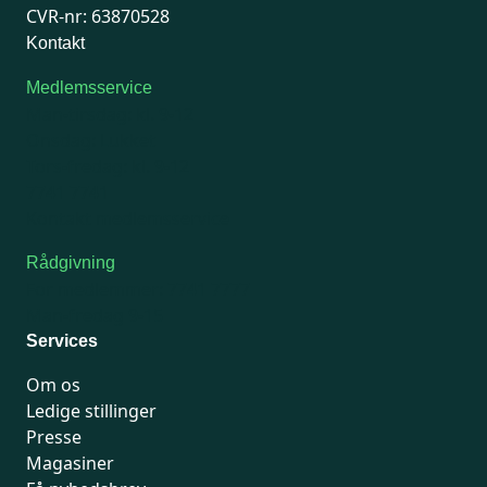
CVR-nr: 63870528
Kontakt
Medlemsservice
Man-tirsdag: kl. 9-12
Onsdag: Lukket
Tors-fredag: kl. 9-12
7741 7741
Kontakt medlemsservice
Rådgivning
For medlemmer: 7741 7777
Man-fredag 9-15
Services
Om os
Ledige stillinger
Presse
Magasiner