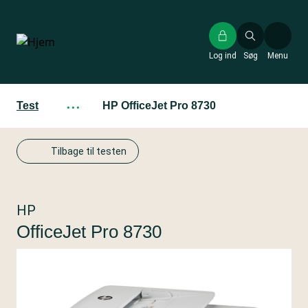
Gå
til
hovedindhold
Log ind
Søg
Menu
Test
···
HP OfficeJet Pro 8730
Tilbage til testen
HP
OfficeJet Pro 8730