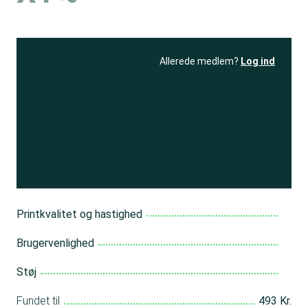
Allerede medlem?
Log ind
Se resultatet
og få adgang
til 150+ andre test
Bliv medlem
Printkvalitet og hastighed
Brugervenlighed
Støj
Fundet til
493 Kr.