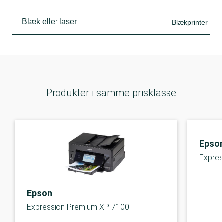
Blæk eller laser
Blækprinter
Produkter i samme prisklasse
Epso
Expre
Epson
Expression Premium XP-7100