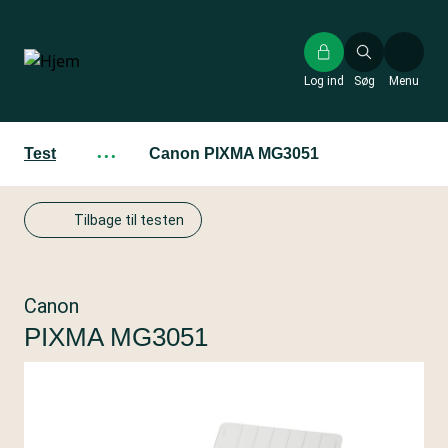
Gå
til
hovedindhold
Log ind
Søg
Menu
Test
···
Canon PIXMA MG3051
Tilbage til testen
Canon
PIXMA MG3051