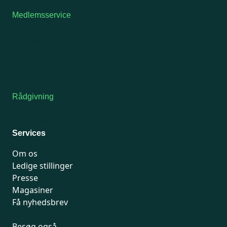
Medlemsservice
Man-tirsdag: kl. 9-12
Onsdag: Lukket
Tors-fredag: kl. 9-12
7741 7741
Kontakt medlemsservice
Rådgivning
For medlemmer: 7741 7777
Man-fredag 9-15
Services
Om os
Ledige stillinger
Presse
Magasiner
Få nyhedsbrev
Besøg også