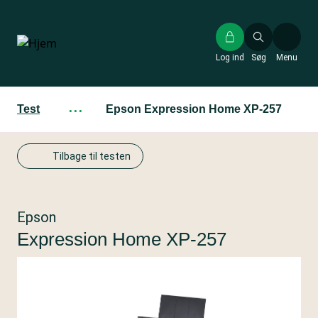
Gå
til
hovedindhold
Log ind
Søg
Menu
Test
···
Epson Expression Home XP-257
Tilbage til testen
Epson
Expression Home XP-257