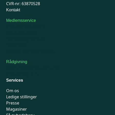
CVR-nr: 63870528
Kontakt
Medlemsservice
Man-tirsdag: kl. 9-12
Onsdag: Lukket
Tors-fredag: kl. 9-12
7741 7741
Kontakt medlemsservice
Rådgivning
For medlemmer: 7741 7777
Man-fredag 9-15
Services
Om os
Ledige stillinger
Presse
Magasiner