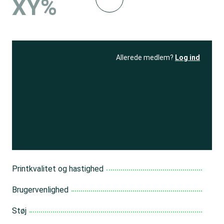
XY%
Allerede medlem?
Log ind
Se resultatet
og få adgang
til 150+ andre test
Bliv medlem
Printkvalitet og hastighed
Brugervenlighed
Støj