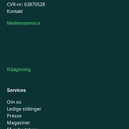
CVR-nr: 63870528
Kontakt
Medlemsservice
Man-tirsdag: kl. 9-12
Onsdag: Lukket
Tors-fredag: kl. 9-12
7741 7741
Kontakt medlemsservice
Rådgivning
For medlemmer: 7741 7777
Man-fredag 9-15
Services
Om os
Ledige stillinger
Presse
Magasiner