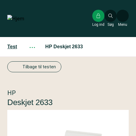
Gå
til
hovedindhold
Log ind
Søg
Menu
Test
···
HP Deskjet 2633
Tilbage til testen
HP
Deskjet 2633