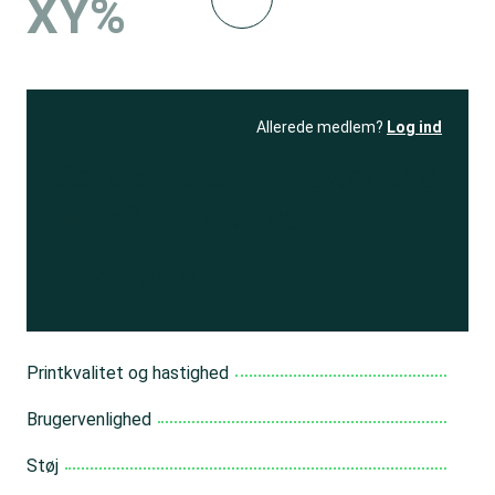
XY%
Allerede medlem?
Log ind
Se resultatet
og få adgang
til 150+ andre test
Bliv medlem
Printkvalitet og hastighed
Brugervenlighed
Støj