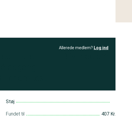
Allerede medlem?
Log ind
resultatet
Bliv medlem
få adgang til
+ andre test
Støj
Fundet til
407 Kr.