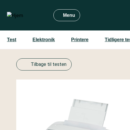
Gå
til
Menu
hovedindhold
Test
Elektronik
Printere
Tidligere t
Tilbage til testen