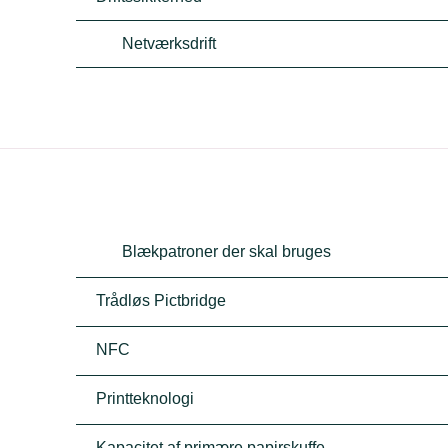
Netværksdrift
Blækpatroner der skal bruges
Trådløs Pictbridge
NFC
Printteknologi
Kapacitet af primære papirskuffe