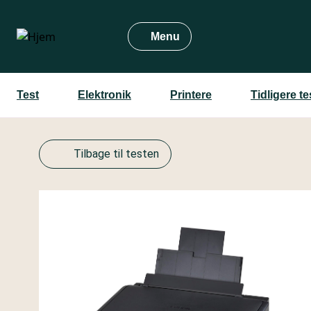
Gå
til
Menu
hovedindhold
Test
Elektronik
Printere
Tidligere t
Tilbage til testen