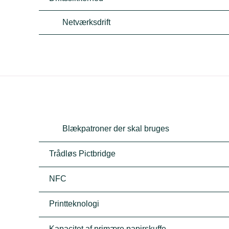
Netværksdrift
Blækpatroner der skal bruges
Trådløs Pictbridge
NFC
Printteknologi
Kapacitet af primære papirskuffe