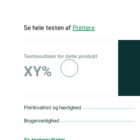
Se hele testen af
Printere
Testresultater for dette produkt
Se 
XY%
og 
150
Printkvalitet og hastighed
Brugervenlighed
Se testresultater