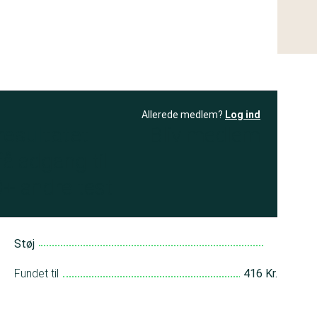
Allerede medlem?
Log ind
resultatet
Bliv medlem
få adgang til
+ andre test
Støj
Fundet til
416 Kr.