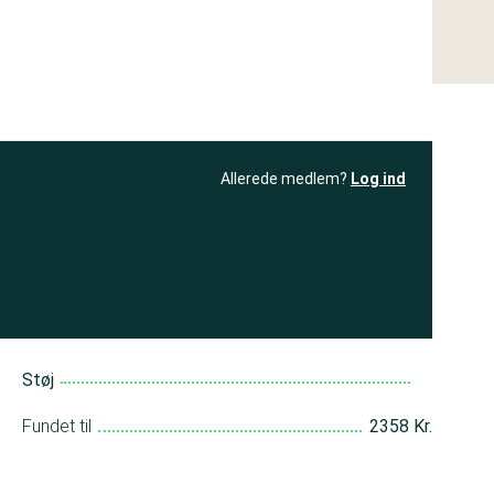
Allerede medlem?
Log ind
resultatet
Bliv medlem
få adgang til
+ andre test
Støj
Fundet til
2358 Kr.