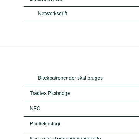
Netværksdrift
Blækpatroner der skal bruges
Trådløs Pictbridge
NFC
Printteknologi
Kapacitet af primære papirskuffe