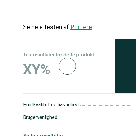
Se hele testen af
Printere
Testresultater for dette produkt
Se 
XY%
og 
150
Printkvalitet og hastighed
Brugervenlighed
Se testresultater