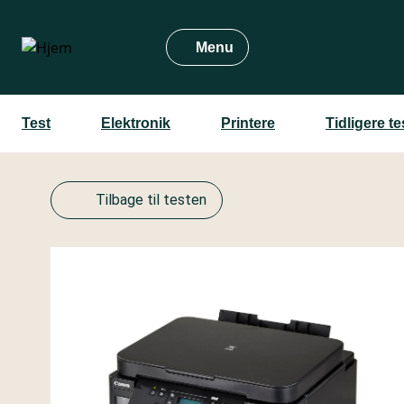
Gå
til
Menu
hovedindhold
Test
Elektronik
Printere
Tidligere t
Tilbage til testen