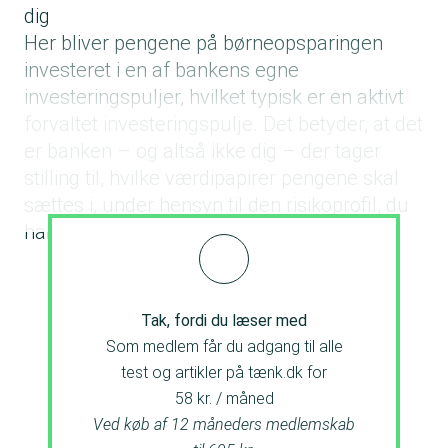
dig
Her bliver pengene på børneopsparingen
investeret i en af bankens egne
investeringspuljer, hvilket typisk er en aktivt
forvaltet investeringspulje. Det betyder, at det
er banken – og altså ikke dig – der tager
stilling til, hvilke værdipapirer pengene skal
sættes i, under hensyn til den risikoprofil, du
har valgt.
Tak, fordi du læser med
Som medlem får du adgang til alle
test og artikler på tænk.dk for
58 kr. / måned
Ved køb af 12 måneders medlemskab