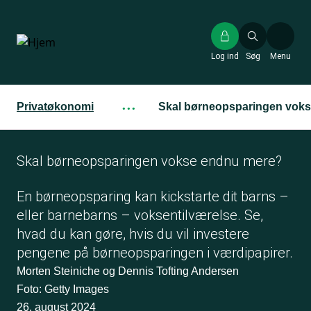
Gå
til
hovedindhold
Log ind
Søg
Menu
Privatøkonomi
···
Skal børneopsparingen vok
Skal børneopsparingen vokse endnu mere?
En børneopsparing kan kickstarte dit barns –
eller barnebarns – voksentilværelse. Se,
hvad du kan gøre, hvis du vil investere
pengene på børneopsparingen i værdipapirer.
Morten Steiniche og Dennis Tofting Andersen
Foto: Getty Images
26. august 2024