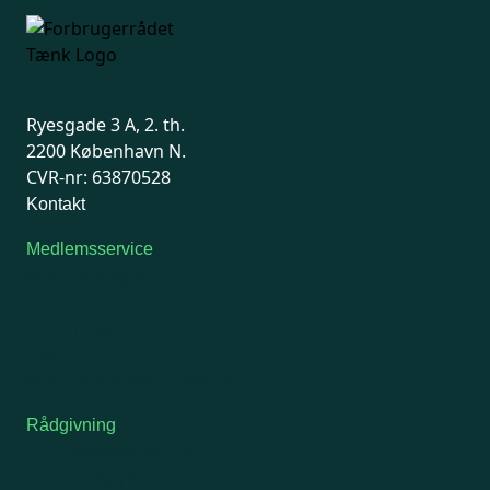
Ryesgade 3 A, 2. th.
2200 København N.
CVR-nr: 63870528
Kontakt
Medlemsservice
Man-tirsdag: kl. 9-12
Onsdag: Lukket
Tors-fredag: kl. 9-12
7741 7741
Kontakt medlemsservice
Rådgivning
For medlemmer: 7741 7777
Man-fredag 9-15