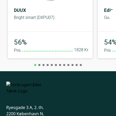
DUUX
Ediz
Bright smart (DXPU07)
Guard
Middel
56%
54
1828 Kr.
Pris
Pris
Ryesgade 3 A, 2. th.
2200 København N.