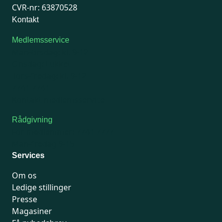
CVR-nr: 63870528
Kontakt
Medlemsservice
Man-tirsdag: kl. 9-12
Onsdag: Lukket
Tors-fredag: kl. 9-12
7741 7741
Kontakt medlemsservice
Rådgivning
For medlemmer: 7741 7777
Man-fredag 9-15
Services
Om os
Ledige stillinger
Presse
Magasiner