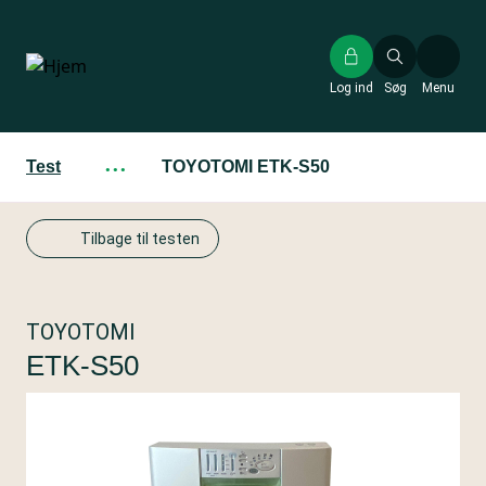
Gå
til
hovedindhold
Log ind
Søg
Menu
Test
···
TOYOTOMI ETK-S50
Tilbage til testen
TOYOTOMI
ETK-S50