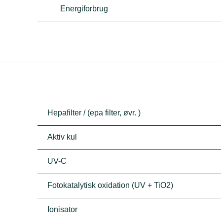
Energiforbrug
Hepafilter / (epa filter, øvr. )
Aktiv kul
UV-C
Fotokatalytisk oxidation (UV + TiO2)
Ionisator