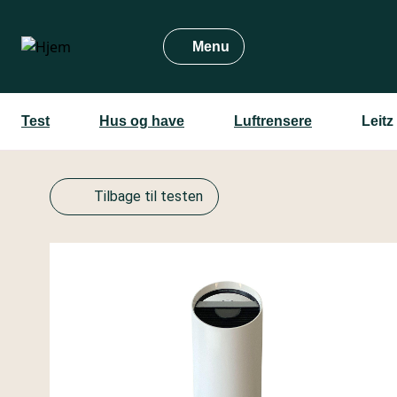
Gå
til
Menu
hovedindhold
Test
Hus og have
Luftrensere
Leitz
Tilbage til testen