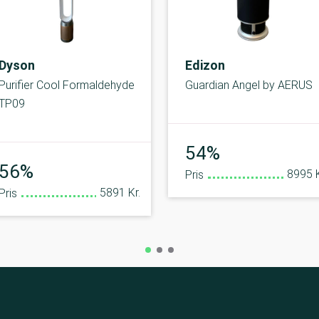
Dyson
Edizon
Purifier Cool Formaldehyde
Guardian Angel by AERUS
TP09
Middel
54%
Middel
56%
8995 K
Pris
5891 Kr.
Pris