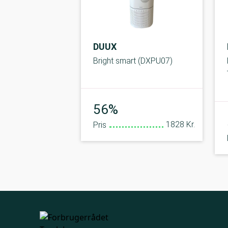
DUUX
Bright smart (DXPU07)
Middel
56%
1828 Kr.
Pris