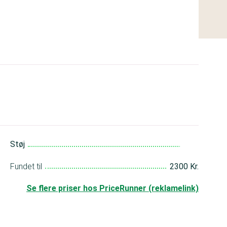
God
Støj
Dårlig
Meget god
Fundet til
2300 Kr.
Se flere priser hos PriceRunner (reklamelink)