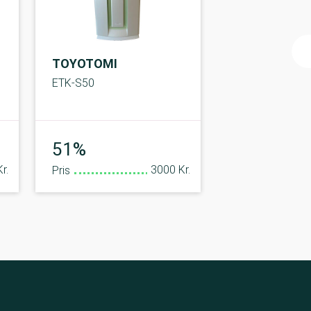
TOYOTOMI
ETK-S50
Middel
51%
r.
3000 Kr.
Pris