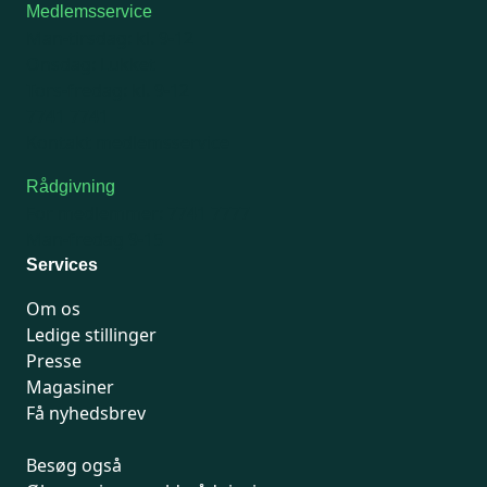
Medlemsservice
Man-tirsdag: kl. 9-12
Onsdag: Lukket
Tors-fredag: kl. 9-12
7741 7741
Kontakt medlemsservice
Rådgivning
For medlemmer: 7741 7777
Man-fredag 9-15
Services
Om os
Ledige stillinger
Presse
Magasiner
Få nyhedsbrev
Besøg også