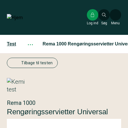
Gå
til
hovedindhold
Log ind
Søg
Menu
Test
···
Rema 1000 Rengøringsservietter Unive
Tilbage til testen
Rema 1000
Rengøringsservietter Universal