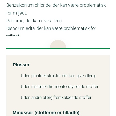
Benzalkonium chloride, der kan være problematisk
for miljøet.
Parfume, der kan give allergi.
Disodium edta, der kan være problematisk for
miljøet.
Kommentar fra producent:
Årsagen til, at der ikke ligger et forbrugerdatablad er,
at produktet hører under biocidforordningen og ikke
Kemitest
Plusser
detergentforordningen. På et biocidprodukt skal
Minuss
aktivstofferne anføres, hvilket de også er. Vi
Uden planteekstrakter der kan give allergi
fremsender ingredienserne.
Uden mistænkt hormonforstyrrende stoffer
Uden andre allergifremkaldende stoffer
Minusser (stofferne er tilladte)