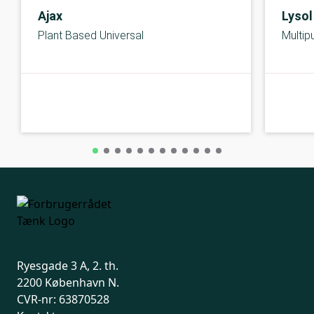
Ajax
Lysol
Plant Based Universal
Multip
B-kolbe
B-kolbe
Ryesgade 3 A, 2. th.
2200 København N.
CVR-nr: 63870528