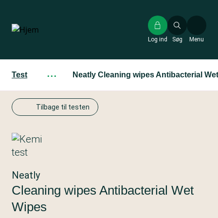
Gå
til
hovedindhold
Log ind
Søg
Menu
Test
···
Neatly Cleaning wipes Antibacterial We
Tilbage til testen
Neatly
Cleaning wipes Antibacterial Wet
Wipes