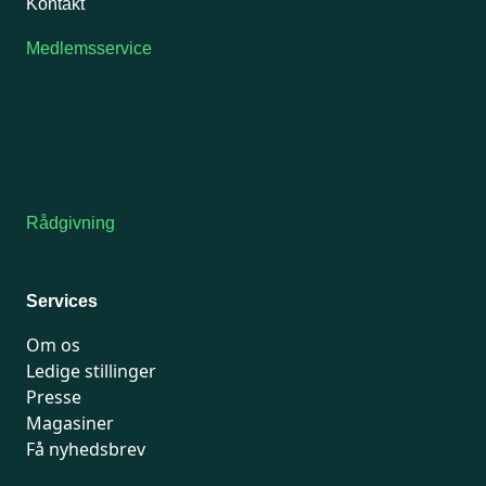
Kontakt
Medlemsservice
Man-tirsdag: kl. 9-12
Onsdag: Lukket
Tors-fredag: kl. 9-12
7741 7741
Kontakt medlemsservice
Rådgivning
For medlemmer: 7741 7777
Man-fredag 9-15
Services
Om os
Ledige stillinger
Presse
Magasiner
Få nyhedsbrev