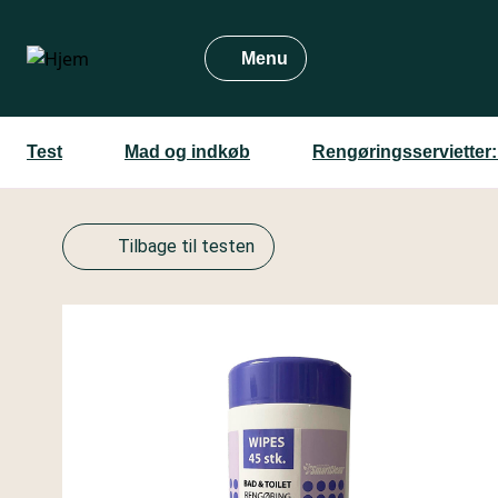
Gå
til
Menu
hovedindhold
Test
Mad og indkøb
Rengøringsservietter:
Tilbage til testen