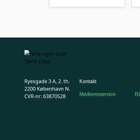
Ryesgade 3 A, 2. th.
Kontakt
2200 København N.
Medlemsservice
Rå
CVR-nr: 63870528
Man-tirsdag: kl. 9-12
F
Onsdag: Lukket
7
Tors-fredag: kl. 9-12
Ma
7741 7741
Kontakt
medlemsservice