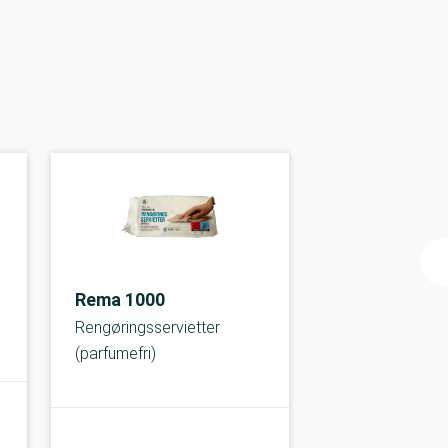
Rema 1000
Rengøringsservietter
(parfumefri)
C-kolbe
C-