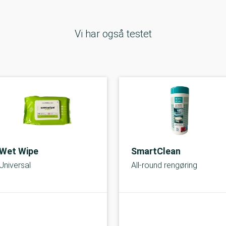
Vi har også testet
Wet Wipe
SmartClean
Universal
All-round rengøring
C-kolbe