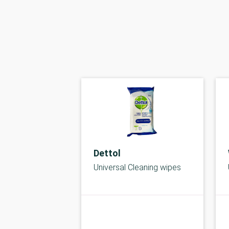
Dettol
Universal Cleaning wipes
kolbe
A-kolbe