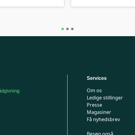
Services
Om os
dgivning
Ledige stillinger
or medlemmer: 7741
Presse
777
Magasiner
n-fredag 9-15
Få nyhedsbrev
Besøg også