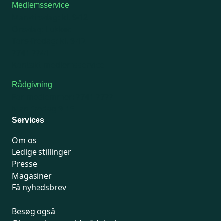
Medlemsservice
Man-tirsdag: kl. 9-12
Onsdag: Lukket
Tors-fredag: kl. 9-12
7741 7741
Kontakt medlemsservice
Rådgivning
For medlemmer: 7741 7777
Man-fredag 9-15
Services
Om os
Ledige stillinger
Presse
Magasiner
Få nyhedsbrev
Besøg også