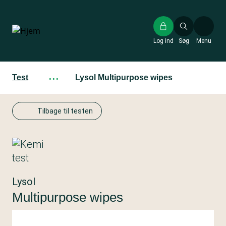
Gå
til
hovedindhold
Log ind
Søg
Menu
Test
···
Lysol Multipurpose wipes
Tilbage til testen
Lysol
Multipurpose wipes