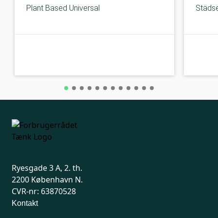
Plant Based Universal
Städse
B-kolbe
B-kolbe
Ryesgade 3 A, 2. th.
2200 København N.
CVR-nr: 63870528
Kontakt