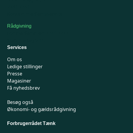
7741 7741
Kontakt medlemsservice
Rådgivning
For medlemmer: 7741 7777
Man-fredag 9-15
Services
Om os
Ledige stillinger
Presse
Magasiner
Få nyhedsbrev
Besøg også
Økonomi- og gældsrådgivning
Forbrugerrådet Tænk