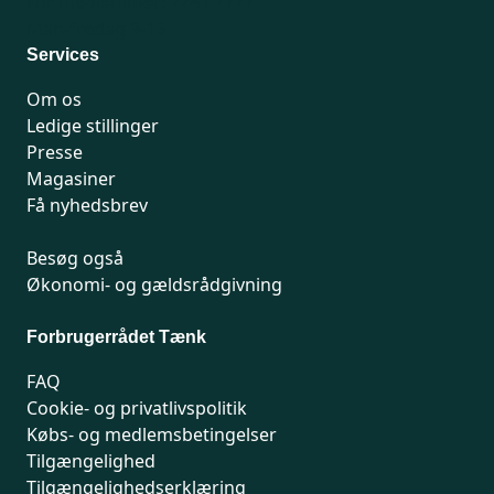
For medlemmer: 7741 7777
Man-fredag 9-15
Services
Om os
Ledige stillinger
Presse
Magasiner
Få nyhedsbrev
Besøg også
Økonomi- og gældsrådgivning
Forbrugerrådet Tænk
FAQ
Cookie- og privatlivspolitik
Købs- og medlemsbetingelser
Tilgængelighed
Tilgængelighedserklæring