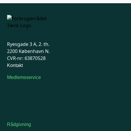
Ryesgade 3 A, 2. th.
2200 København N.
CVR-nr: 63870528
Kontakt
Medlemsservice
Man-tirsdag: kl. 9-12
Onsdag: Lukket
Tors-fredag: kl. 9-12
7741 7741
Kontakt medlemsservice
Rådgivning