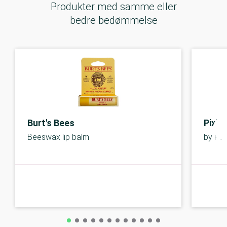
Produkter med samme eller
bedre bedømmelse
Burt's Bees
Pixi
Beeswax lip balm
by Pet
B-kolbe
B-kolbe