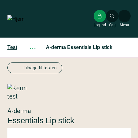
Gå
til
hovedindhold
Log ind
Søg
Menu
Test
···
A-derma Essentials Lip stick
Tilbage til testen
A-derma
Essentials Lip stick