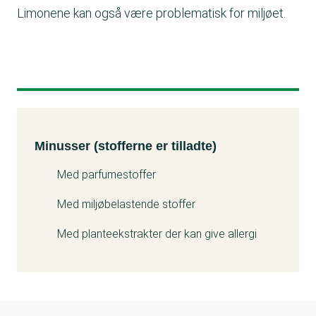
Limonene kan også være problematisk for miljøet.
Minusser (stofferne er tilladte)
Kemitest
Minusser (stofferne er tilladte)
Med parfumestoffer
Med miljøbelastende stoffer
Med planteekstrakter der kan give allergi