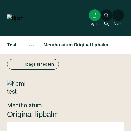
Gå
til
hovedindhold
Log ind
Søg
Menu
Test
···
Mentholatum Original lipbalm
Tilbage til testen
Mentholatum
Original lipbalm