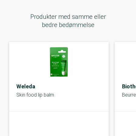
Produkter med samme eller
bedre bedømmelse
Weleda
Biot
Skin food lip balm
Beurre
B-kolbe
B-kolbe