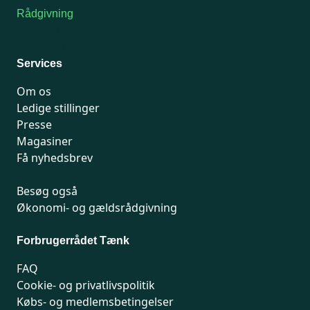
Rådgivning
For medlemmer: 7741 7777
Man-fredag 9-15
Services
Om os
Ledige stillinger
Presse
Magasiner
Få nyhedsbrev
Besøg også
Økonomi- og gældsrådgivning
Forbrugerrådet Tænk
FAQ
Cookie- og privatlivspolitik
Købs- og medlemsbetingelser