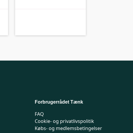
B-kolbe
B-
Forbrugerrådet Tænk
FAQ
Cookie- og privatlivspolitik
Købs- og medlemsbetingelser