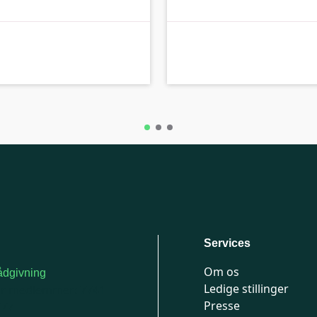
B-kolbe
Services
Om os
dgivning
Ledige stillinger
or medlemmer: 7741
Presse
777