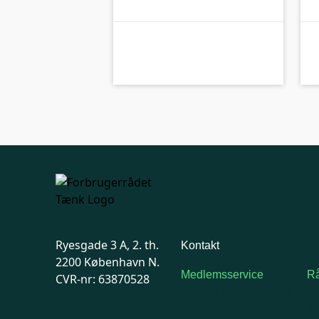
kolbe
B-kolbe
Ryesgade 3 A, 2. th.
Kontakt
2200 København N.
Medlemsservice
Rå
CVR-nr: 63870528
Man-tirsdag: kl. 9-12
F
Onsdag: Lukket
7