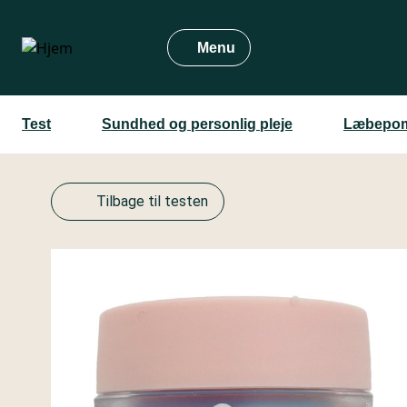
Gå
til
Menu
hovedindhold
Test
Sundhed og personlig pleje
Læbepom
Tilbage til testen