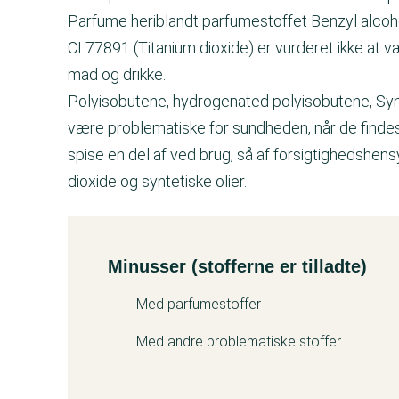
Parfume heriblandt parfumestoffet Benzyl alcohol
CI 77891 (Titanium dioxide) er vurderet ikke at v
mad og drikke.
Polyisobutene, hydrogenated polyisobutene, Synt
være problematiske for sundheden, når de finde
spise en del af ved brug, så af forsigtighedshe
dioxide og syntetiske olier.
Minusser (stofferne er tilladte)
Kemitest
Med parfumestoffer
Med andre problematiske stoffer