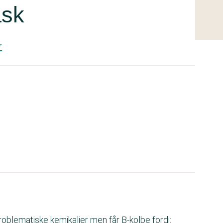
ask
r
blematiske kemikalier men får B-kolbe fordi: