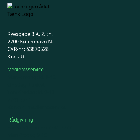
Ryesgade 3 A, 2. th.
2200 København N.
CVR-nr: 63870528
Kontakt
Medlemsservice
Man-tirsdag: kl. 9-12
Onsdag: Lukket
Tors-fredag: kl. 9-12
7741 7741
Kontakt medlemsservice
Rådgivning
For medlemmer: 7741 7777
Man-fredag 9-15