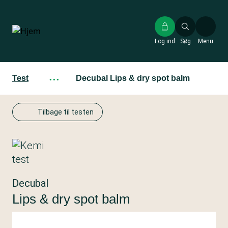
Gå
til
hovedindhold
Log ind
Søg
Menu
Test
···
Decubal Lips & dry spot balm
Tilbage til testen
Decubal
Lips & dry spot balm