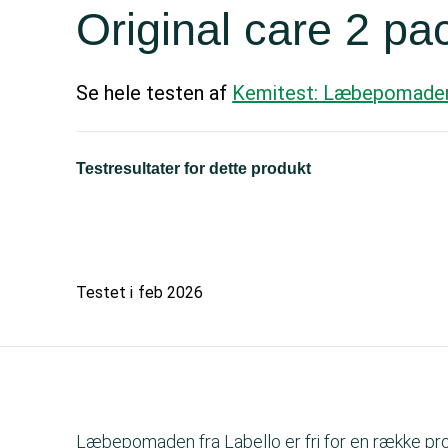
Original care 2 pa
Se hele testen af
Kemitest: Læbepomade
Testresultater for dette produkt
Testet i
feb 2026
Læbepomaden fra Labello er fri for en række pro