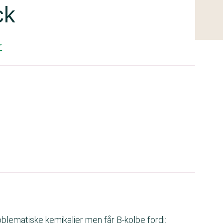
ck
r
blematiske kemikalier men får B-kolbe fordi: