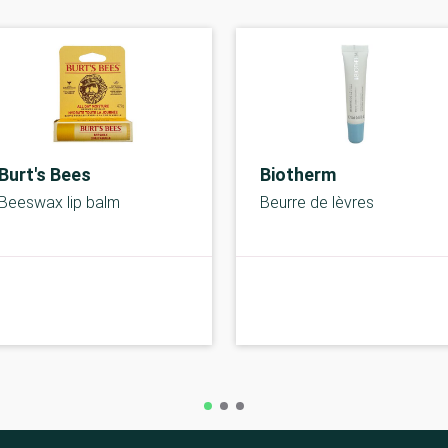
Burt's Bees
Biotherm
Beeswax lip balm
Beurre de lèvres
B-kolbe