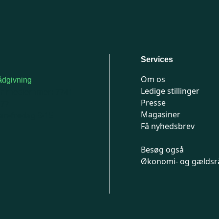
Services
Om os
dgivning
Ledige stillinger
or medlemmer: 7741
Presse
777
Magasiner
n-fredag 9-15
Få nyhedsbrev
Besøg også
Økonomi- og gældsr