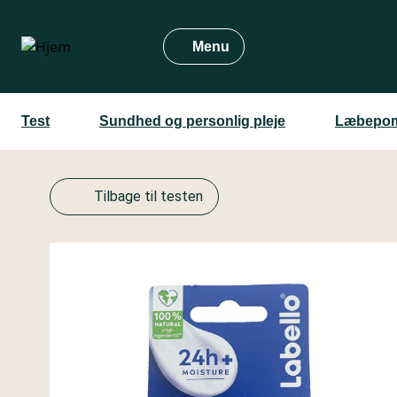
Gå
til
Menu
hovedindhold
Test
Sundhed og personlig pleje
Læbepom
Tilbage til testen