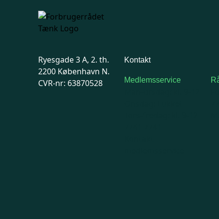
Ryesgade 3 A, 2. th.
Kontakt
2200 København N.
Medlemsservice
Rå
CVR-nr: 63870528
Man-tirsdag: kl. 9-12
F
Onsdag: Lukket
7
Tors-fredag: kl. 9-12
Ma
7741 7741
Kontakt
medlemsservice