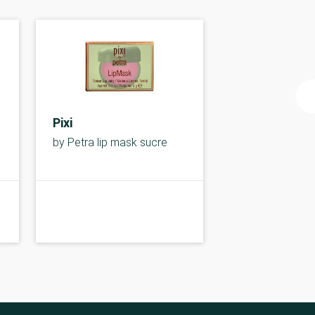
Pixi
by Petra lip mask sucre
B-
B-kolbe