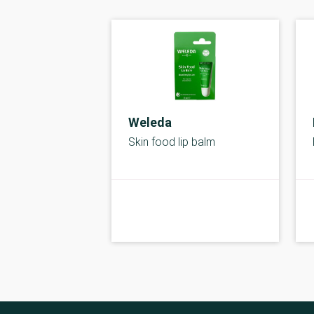
Weleda
Skin food lip balm
kolbe
B-kolbe