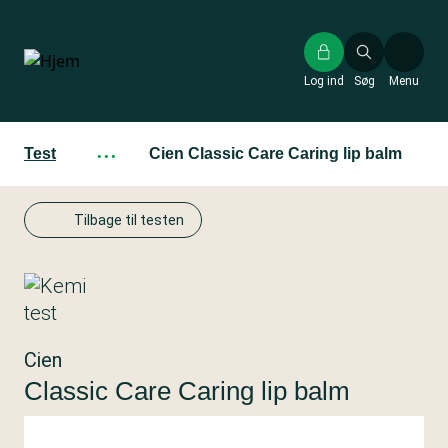
Gå
til
hovedindhold
Log ind
Søg
Menu
Test
···
Cien Classic Care Caring lip balm
Tilbage til testen
Cien
Classic Care Caring lip balm