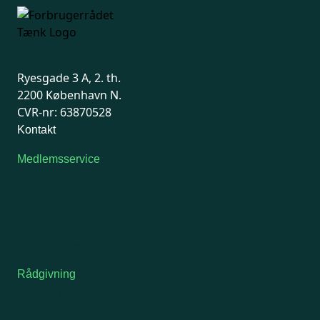
Ryesgade 3 A, 2. th.
2200 København N.
CVR-nr: 63870528
Kontakt
Medlemsservice
Man-tirsdag: kl. 9-12
Onsdag: Lukket
Tors-fredag: kl. 9-12
7741 7741
Kontakt medlemsservice
Rådgivning
For medlemmer: 7741 7777
Man-fredag 9-15