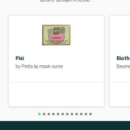
Pixi
Biot
by Petra lip mask sucre
Beurre
B-kolbe
B-kolbe