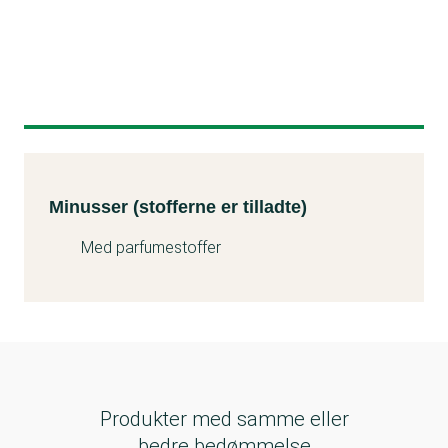
Minusser (stofferne er tilladte)
Kemitest
Minusser (stofferne er tilladte)
Med parfumestoffer
Produkter med samme eller
bedre bedømmelse