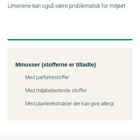
Limonene kan også være problematisk for miljøet.
Minusser (stofferne er tilladte)
Kemitest
Minusser (stofferne er tilladte)
Med parfumestoffer
Med miljøbelastende stoffer
Med planteekstrakter der kan give allergi