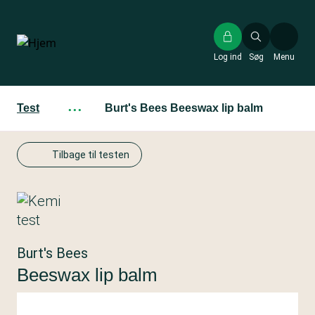
Gå
til
hovedindhold
Log ind
Søg
Menu
Test
···
Burt's Bees Beeswax lip balm
Tilbage til testen
Burt's Bees
Beeswax lip balm