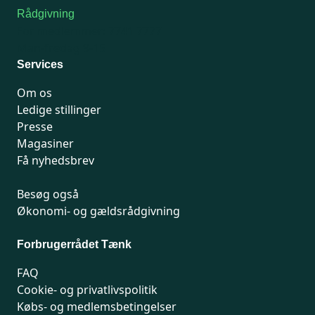
Rådgivning
For medlemmer: 7741 7777
Man-fredag 9-15
Services
Om os
Ledige stillinger
Presse
Magasiner
Få nyhedsbrev
Besøg også
Økonomi- og gældsrådgivning
Forbrugerrådet Tænk
FAQ
Cookie- og privatlivspolitik
Købs- og medlemsbetingelser