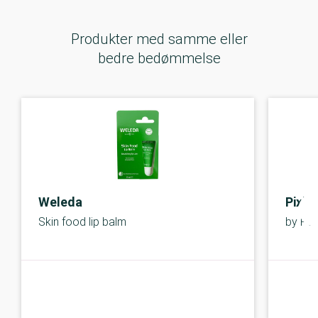
Produkter med samme eller
bedre bedømmelse
Weleda
Pixi
Skin food lip balm
by Pet
B-kolbe
B-kolbe