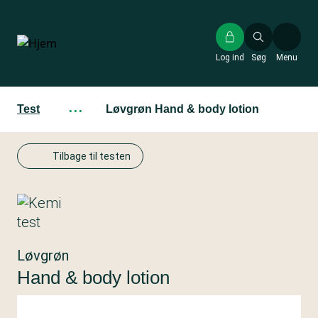
Gå
til
hovedindhold
Log ind
Søg
Menu
Test
···
Løvgrøn Hand & body lotion
Tilbage til testen
Løvgrøn
Hand & body lotion