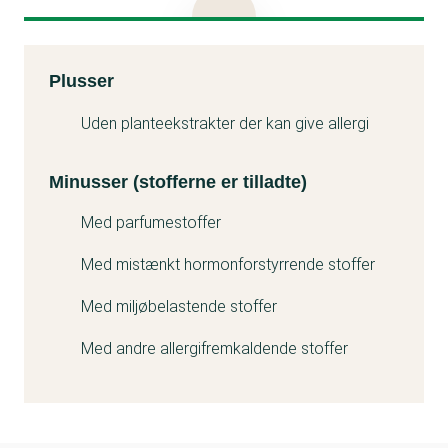
Disodium edta og Limonene kan være problematisk
for miljøet.
Test: Kemi i bodylotion (link til testens forside)
Kemitest
Plusser
Minuss
Uden planteekstrakter der kan give allergi
Minusser (stofferne er tilladte)
Med parfumestoffer
Med mistænkt hormonforstyrrende stoffer
Med miljøbelastende stoffer
Med andre allergifremkaldende stoffer