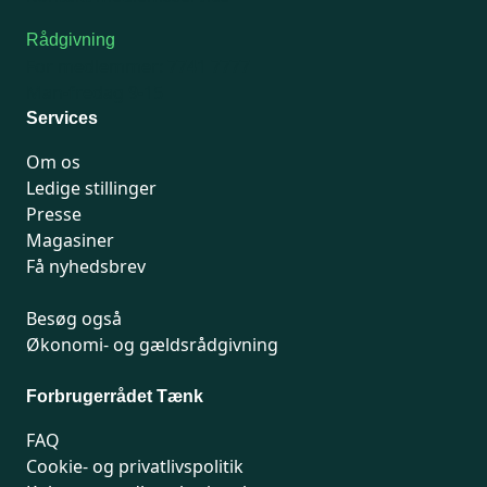
Rådgivning
For medlemmer: 7741 7777
Man-fredag 9-15
Services
Om os
Ledige stillinger
Presse
Magasiner
Få nyhedsbrev
Besøg også
Økonomi- og gældsrådgivning
Forbrugerrådet Tænk
FAQ
Cookie- og privatlivspolitik