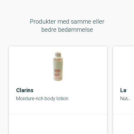
Produkter med samme eller
bedre bedømmelse
Clarins
Lanc
Moisture-rich body lotion
Nutrix
C-kolbe
C-kolbe