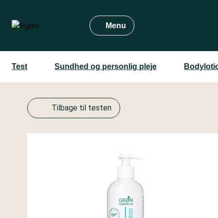
Gå
til
Menu
hovedindhold
Test
Sundhed og personlig pleje
Bodyloti
Tilbage til testen