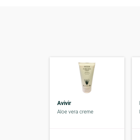
Avivir
Aloe vera creme
kolbe