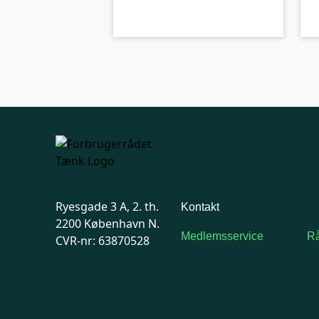
A-kolbe
Ryesgade 3 A, 2. th.
Kontakt
2200 København N.
Medlemsservice
Rå
CVR-nr: 63870528
Man-tirsdag: kl. 9-12
F
Onsdag: Lukket
7
Tors-fredag: kl. 9-12
Ma
7741 7741