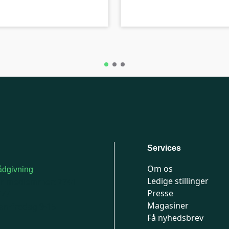
A-kolbe
Services
Om os
dgivning
Ledige stillinger
or medlemmer: 7741
Presse
777
Magasiner
n-fredag 9-15
Få nyhedsbrev