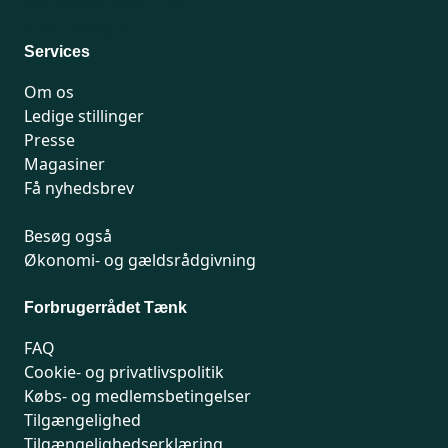
For medlemmer: 7741 7777
Man-fredag 9-15
Services
Om os
Ledige stillinger
Presse
Magasiner
Få nyhedsbrev
Besøg også
Økonomi- og gældsrådgivning
Forbrugerrådet Tænk
FAQ
Cookie- og privatlivspolitik
Købs- og medlemsbetingelser
Tilgængelighed
Tilgængelighedserklæring