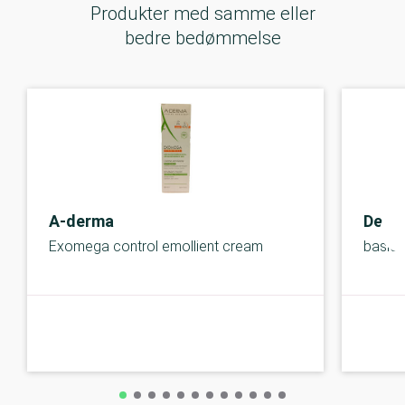
Produkter med samme eller
bedre bedømmelse
A-derma
Decu
Exomega control emollient cream
basic 
A-kolbe
A-kolbe