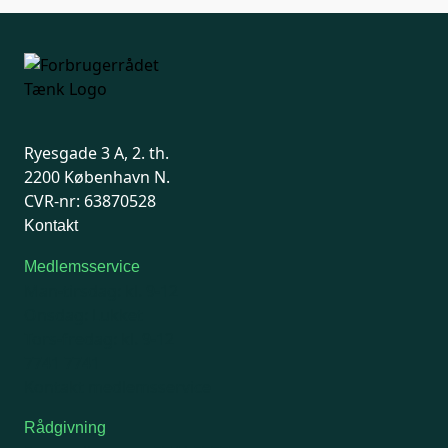
Ryesgade 3 A, 2. th.
2200 København N.
CVR-nr: 63870528
Kontakt
Medlemsservice
Man-tirsdag: kl. 9-12
Onsdag: Lukket
Tors-fredag: kl. 9-12
7741 7741
Kontakt medlemsservice
Rådgivning