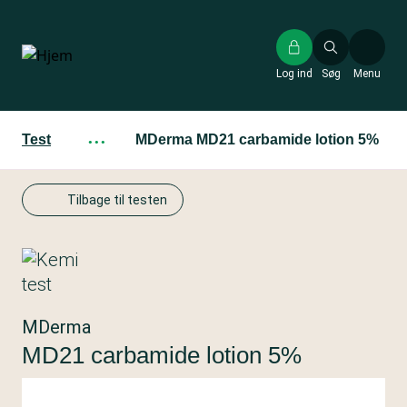
Gå
til
hovedindhold
Log ind
Søg
Menu
Test
···
MDerma MD21 carbamide lotion 5%
Tilbage til testen
MDerma
MD21 carbamide lotion 5%