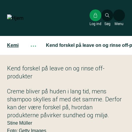
Gå
til
hovedindhold
Log ind
Søg
Menu
Kemi
···
Kend forskel på leave on og rinse off-
Kend forskel på leave on og rinse off-
produkter
Creme bliver på huden i lang tid, mens
shampoo skylles af med det samme. Derfor
kan der være forskel på, hvordan
produkterne påvirker sundhed og miljø.
Stine Müller
Foto: Getty Images