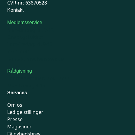
CVR-nr: 63870528
Kontakt
Medlemsservice
Man-tirsdag: kl. 9-12
Onsdag: Lukket
Tors-fredag: kl. 9-12
7741 7741
Kontakt medlemsservice
Rådgivning
For medlemmer: 7741 7777
Man-fredag 9-15
Services
Om os
Ledige stillinger
Presse
Magasiner
Få nyhedsbrev