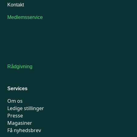
Kontakt
Medlemsservice
Man-tirsdag: kl. 9-12
Onsdag: Lukket
Tors-fredag: kl. 9-12
7741 7741
Kontakt medlemsservice
Rådgivning
For medlemmer: 7741 7777
Man-fredag 9-15
Services
Om os
Ledige stillinger
Presse
Magasiner
Få nyhedsbrev