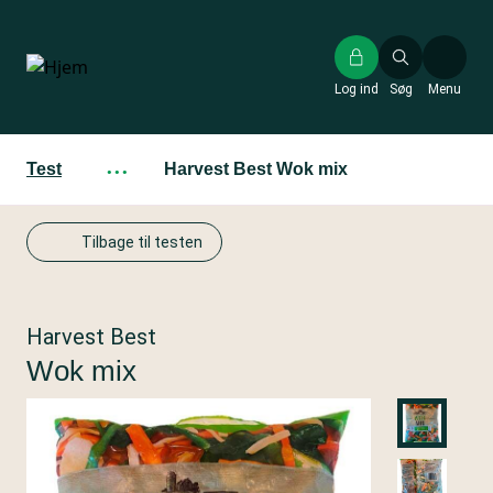
Gå
til
hovedindhold
Log ind
Søg
Menu
Test
···
Harvest Best Wok mix
Tilbage til testen
Harvest Best
Wok mix