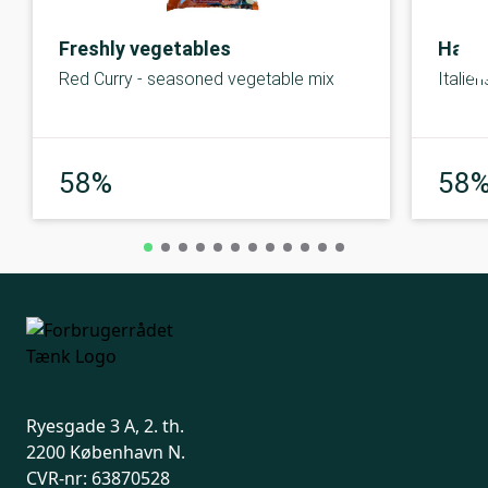
Freshly vegetables
Harve
Red Curry - seasoned vegetable mix
Italie
Middel
58%
58
Ryesgade 3 A, 2. th.
2200 København N.
CVR-nr: 63870528