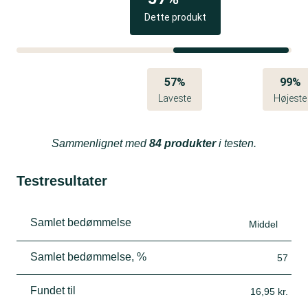
Steg grøntsagerne, krydder med fx soja, chilisauce
Dette produkt
og ingefær og tilsæt kogte nudler, så nudlerne får
lidt mere smag. Nudler eller ris kan også serveres
ved siden af.
57%
99%
Wokmixen kan også bruges som tilbehør til kød- og
Laveste
Højeste
fiskeretter sammen med nudler, ris eller kartofler.
Sammenlignet med
84 produkter
i testen.
Testresultater
Samlet bedømmelse
Middel
Samlet bedømmelse, %
57
Fundet til
16,95 kr.