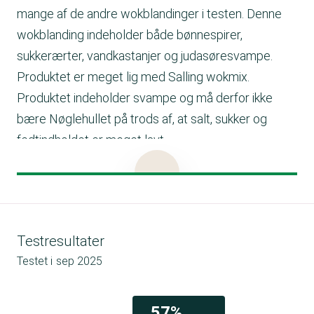
mange af de andre wokblandinger i testen. Denne
wokblanding indeholder både bønnespirer,
sukkerærter, vandkastanjer og judasøresvampe.
Produktet er meget lig med Salling wokmix.
Produktet indeholder svampe og må derfor ikke
bære Nøglehullet på trods af, at salt, sukker og
fedtindholdet er meget lavt.
Produktet er dog alligevel mærket med Nøglehullet,
Salling oplyser, at dette bliver fjernet, så produktet
lever op til reglerne for brugen af Nøglehulsmærket.
God forbrugeroplysning ville have været at
Testresultater
mængdeangive ingredienserne, oplyse producenten
Testet i
sep 2025
samt tilføje oplysninger om affaldssortering.
Tilberedningsforslag
Brug denne wokmix til en lækker wokret.
57%