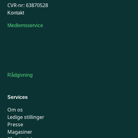
CVR-nr: 63870528
Kontakt
Medlemsservice
Man-tirsdag: kl. 9-12
Onsdag: Lukket
Tors-fredag: kl. 9-12
7741 7741
Kontakt medlemsservice
Rådgivning
For medlemmer: 7741 7777
Man-fredag 9-15
Services
Om os
Ledige stillinger
Presse
Magasiner