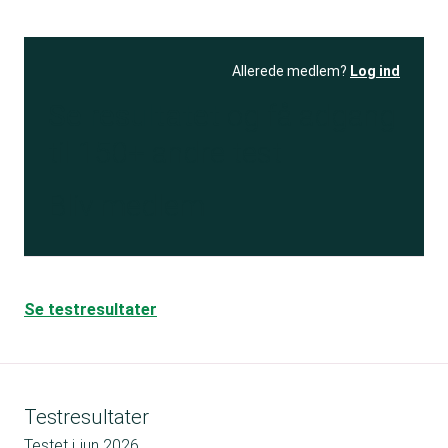
Allerede medlem?
Log ind
Se resultatet
og få adgang
til 150+ andre test
Bliv medlem
Se testresultater
Testresultater
Testet i
jun 2026