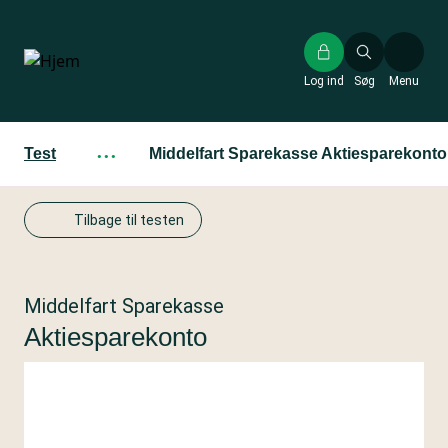
Gå
til
hovedindhold
Log ind
Søg
Menu
Test
···
Middelfart Sparekasse Aktiesparekonto
Tilbage til testen
Middelfart Sparekasse
Aktiesparekonto