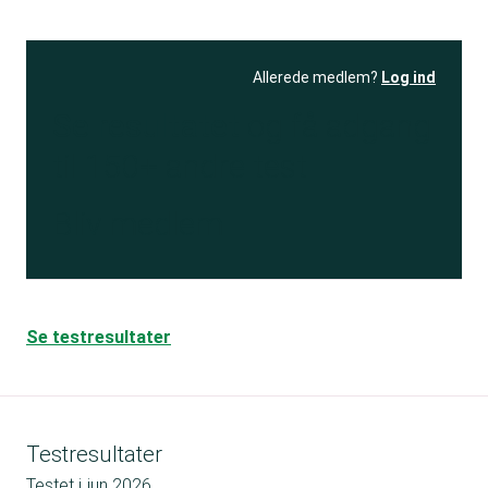
Allerede medlem?
Log ind
Se resultatet
og få adgang
til 150+ andre test
Bliv medlem
Se testresultater
Testresultater
Testet i
jun 2026