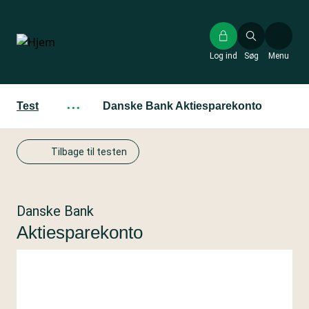
Gå
til
hovedindhold
Log ind
Søg
Menu
Test
···
Danske Bank Aktiesparekonto
Tilbage til testen
Danske Bank
Aktiesparekonto