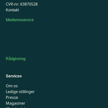
CVR-nr: 63870528
Kontakt
Medlemsservice
Man-tirsdag: kl. 9-12
Onsdag: Lukket
Tors-fredag: kl. 9-12
7741 7741
Kontakt medlemsservice
Rådgivning
For medlemmer: 7741 7777
Man-fredag 9-15
Services
Om os
Ledige stillinger
Presse
Magasiner