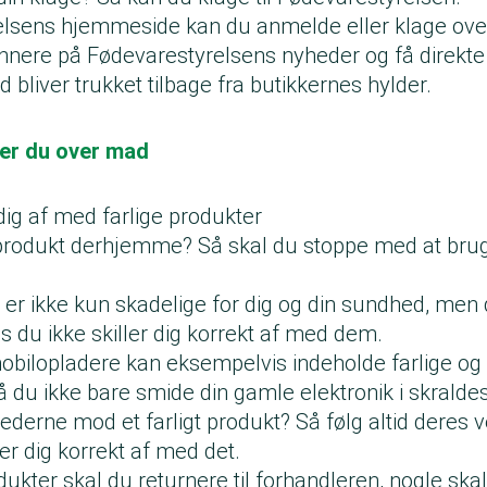
lsens hjemmeside kan du anmelde eller klage over 
nere på Fødevarestyrelsens nyheder og få direkte 
 bliver trukket tilbage fra butikkernes hylder.
er du over mad
dig af med farlige produkter
t produkt derhjemme? Så skal du stoppe med at bruge
r er ikke kun skadelige for dig og din sundhed, men
is du ikke skiller dig korrekt af med dem.
obilopladere kan eksempelvis indeholde farlige og 
å du ikke bare smide din gamle elektronik i skrald
erne mod et farligt produkt? Så følg altid deres ve
r dig korrekt af med det.
dukter skal du returnere til forhandleren, nogle sk