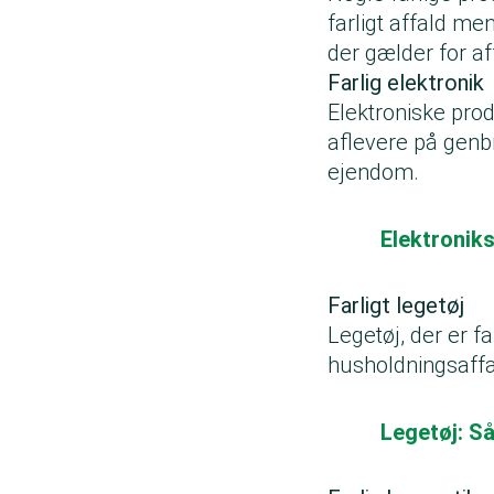
farligt affald me
der gælder for a
Farlig elektronik
Elektroniske pro
aflevere på genbr
ejendom.
Elektronik
Farligt legetøj
Legetøj, der er f
husholdningsaffal
Legetøj: S