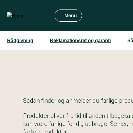
Gå
til
Menu
hovedindhold
Rådgivning
Reklamationsret og garanti
Så
Sådan finder og anmelder du
farlige
prod
Produkter bliver fra tid til anden tilbagekal
kan være farlige for dig at bruge. Se her,
farlige produkter.