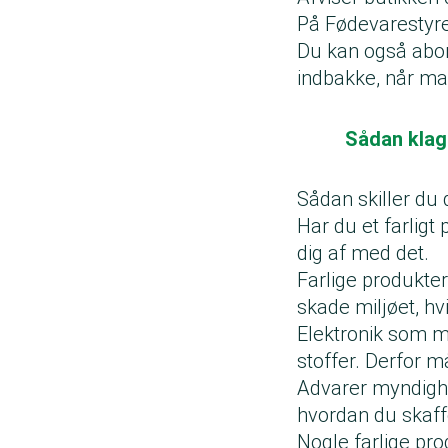
På Fødevarestyre
Du kan også abon
indbakke, når mad
Sådan klag
Sådan skiller du 
Har du et farlig
dig af med det.
Farlige produkte
skade miljøet, hv
Elektronik som m
stoffer. Derfor m
Advarer myndighed
hvordan du skaffe
Nogle farlige pro