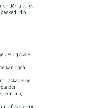
en dårlig vare.
besked i din
 det og skille
 de kan også
miljøskadelige
espanden.
jledning i,
al du aflevere som