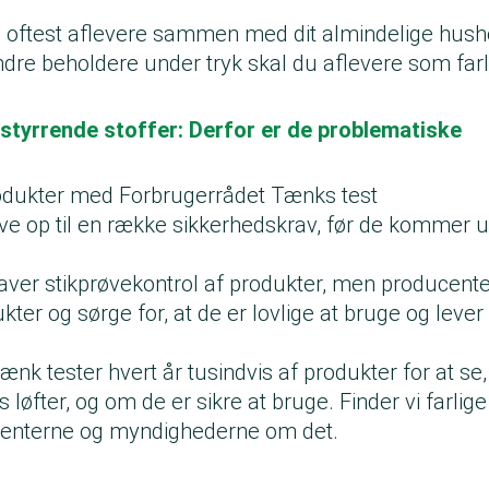
 oftest aflevere sammen med dit almindelige husho
re beholdere under tryk skal du aflevere som farli
tyrrende stoffer: Derfor er de problematiske
odukter med Forbrugerrådet Tænks test
eve op til en række sikkerhedskrav, før de kommer 
ver stikprøvekontrol af produkter, men producente
ter og sørge for, at de er lovlige at bruge og lever 
nk tester hvert år tusindvis af produkter for at se
 løfter, og om de er sikre at bruge. Finder vi farlig
centerne og myndighederne om det.