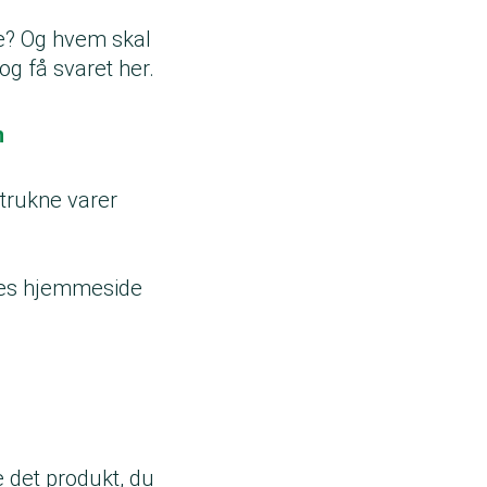
ge? Og hvem skal
og få svaret her.
n
etrukne varer
eres hjemmeside
e det produkt, du