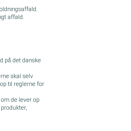
ldningsaffald.
gt affald.
ud på det danske
rne skal selv
op til reglerne for
, om de lever op
e produkter,