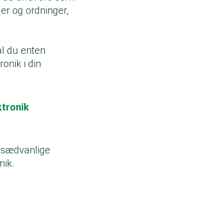
ler og ordninger,
al du enten
onik i din
ktronik
t sædvanlige
nik.