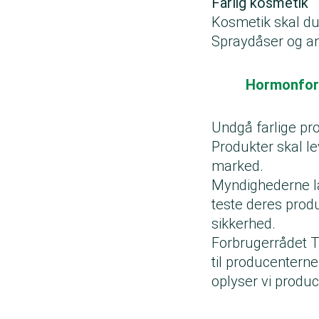
Farlig kosmetik
Kosmetik skal du
Spraydåser og and
Hormonfors
Undgå farlige pr
Produkter skal l
marked.
Myndighederne la
teste deres produk
sikkerhed.
Forbrugerrådet Tæ
til producenternes
oplyser vi produ