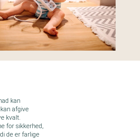
 mad kan
 kan afgive
e kvalt.
ne for sikkerhed,
i de er farlige