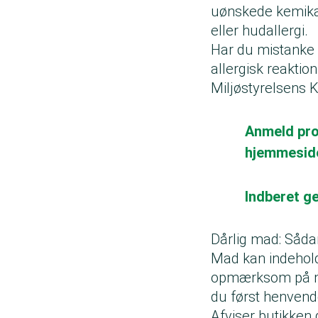
uønskede kemikal
eller hudallergi.
Har du mistanke o
allergisk reaktio
Miljøstyrelsens 
Anmeld prod
hjemmesid
Indberet g
Dårlig mad: Såda
Mad kan indeholde
opmærksom på mad
du først henvende
Afviser butikken 