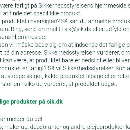
 være farligt på Sikkerhedsstyrelsens hjemmeside s
l at finde det specifikke produkt.
 produktet i oversigten? Så kan du anmelde produkte
en. Ring, send en mail til
sik@sik.dk
eller udfyld e
lsens Hjemmeside.
en vil måske bede dig om at indsende det farlige p
t på din adresse. Sikkerhedsstyrelsen vurderer, om
Det kan være, at produktet bare er nedslidt eller bliver
 produktet er farligt? Så vil Sikkerhedsstyrelsen kon
 stoppe salget, kalde produktet tilbage eller rette 
 stor en risiko de vurderer, at produktet udgør.
lige produkter på sik.dk
 anmelder du det
, make-up, deodoranter og andre plejeprodukter k