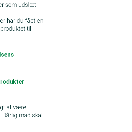
ner som udslæt
er har du fået en
produktet til
elsens
produkter
igt at være
 Dårlig mad skal