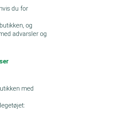
hvis du for
butikken, og
j med advarsler og
ser
 butikken med
legetøjet: