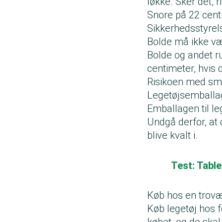
løkke. Sker det, r
Snore på 22 centi
Sikkerhedsstyrel
Bolde må ikke v
Bolde og andet ru
centimeter, hvis 
Risikoen med små 
Legetøjsemballag
Emballagen til l
Undgå derfor, at 
blive kvalt i.
Test: Tabl
Køb hos en trovæ
Køb legetøj hos f
købet, og de skal