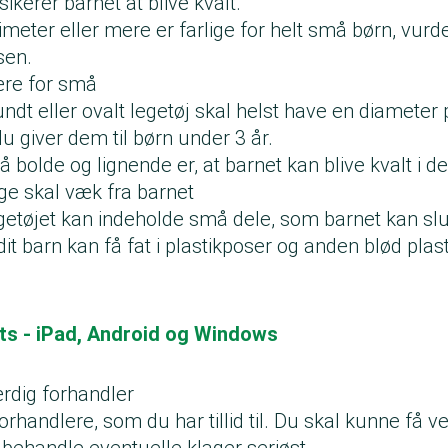
isikerer barnet at blive kvalt.
meter eller mere er farlige for helt små børn, vurd
sen.
ære for små
ndt eller ovalt legetøj skal helst have en diameter
du giver dem til børn under 3 år.
bolde og lignende er, at barnet kan blive kvalt i d
e skal væk fra barnet
egetøjet kan indeholde små dele, som barnet kan sl
dit barn kan få fat i plastikposer og anden blød pla
ets - iPad, Android og Windows
rdig forhandler
orhandlere, som du har tillid til. Du skal kunne få v
 behandle eventuelle klager seriøst.