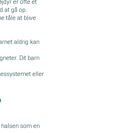
jdyr er ofte et
d at gå op.
 tåle at blive
arnet aldrig kan
neter. Dit barn
lsessystemet eller
n
m halsen som en