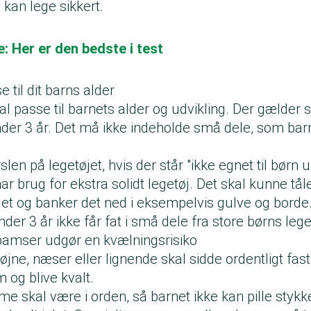
n kan lege sikkert.
: Her er den bedste i test
 til dit barns alder
kal passe til barnets alder og udvikling. Der gælder s
under 3 år. Det må ikke indeholde små dele, som ba
len på legetøjet, hvis der står "ikke egnet til børn u
r brug for ekstra solidt legetøj. Det skal kunne tåle
det og banker det ned i eksempelvis gulve og borde
der 3 år ikke får fat i små dele fra store børns lege
 bamser udgør en kvælningsrisiko
jne, næser eller lignende skal sidde ordentligt fast.
 og blive kvalt.
 skal være i orden, så barnet ikke kan pille stykker