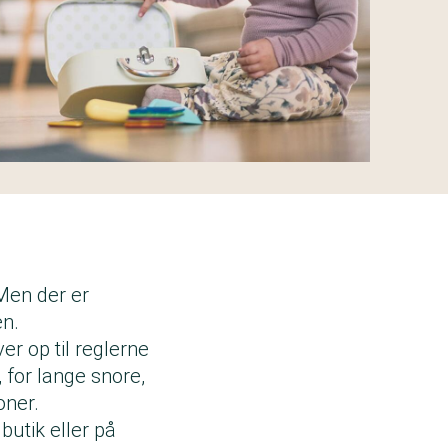
 Men der er
en.
er op til reglerne
, for lange snore,
oner.
 butik eller på