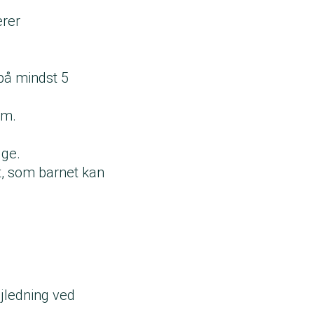
erer
 på mindst 5
em.
uge.
st, som barnet kan
ejledning ved