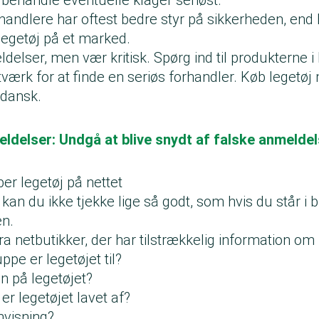
handlere har oftest bedre styr på sikkerheden, end 
egetøj på et marked.
elser, men vær kritisk. Spørg ind til produkterne i 
netværk for at finde en seriøs forhandler. Køb legetø
 dansk.
ldelser: Undgå at blive snydt af falske anmeldel
er legetøj på nettet
 kan du ikke tjekke lige så godt, som hvis du står i
en.
ra netbutikker, der har tilstrækkelig information om 
ppe er legetøjet til?
n på legetøjet?
er legetøjet lavet af?
nvisning?