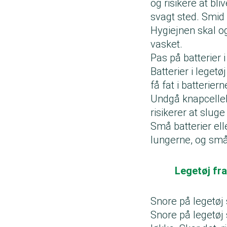
og risikere at bl
svagt sted. Smid 
Hygiejnen skal og
vasket.
Pas på batterier i
Batterier i leget
få fat i batterier
Undgå knapcelleb
risikerer at slug
Små batterier ell
lungerne, og små
Legetøj fra
Snore på legetøj
Snore på legetøj