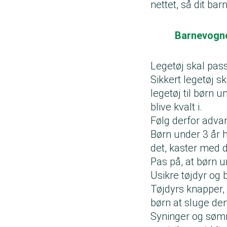
nettet, så dit bar
Barnevogne
Legetøj skal passe
Sikkert legetøj s
legetøj til børn 
blive kvalt i.
Følg derfor advars
Børn under 3 år ha
det, kaster med 
Pas på, at børn un
Usikre tøjdyr og
Tøjdyrs knapper, ø
børn at sluge dem
Syninger og sømme