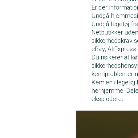
Er der informatio
Undgå hjemmesider
Undgå legetøj fr
Netbutikker uden 
sikkerhedskrav 
eBay, AliExpress 
Du risikerer at k
sikkerhedshensyn
kemiproblemer me
Kemien i legetøj 
herhjemme. Delene
eksplodere.