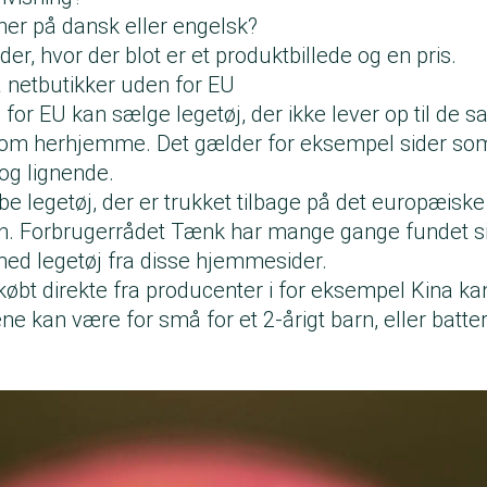
ner på dansk eller engelsk?
, hvor der blot er et produktbillede og en pris.
a netbutikker uden for EU
for EU kan sælge legetøj, der ikke lever op til de
som herhjemme. Det gælder for eksempel sider so
og lignende.
øbe legetøj, der er trukket tilbage på det europæisk
. Forbrugerrådet Tænk har mange gange fundet si
d legetøj fra disse hjemmesider.
købt direkte fra producenter i for eksempel Kina k
 kan være for små for et 2-årigt barn, eller batteri