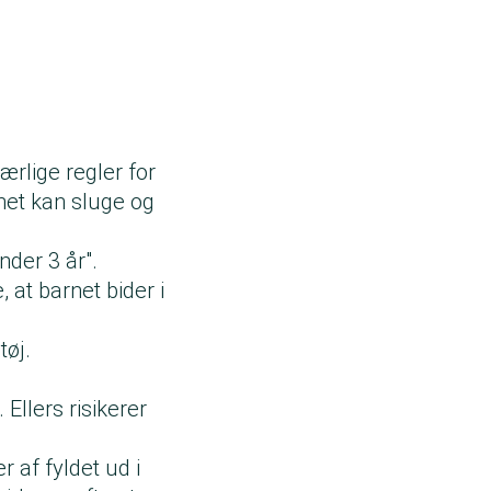
ærlige regler for
rnet kan sluge og
nder 3 år".
, at barnet bider i
.
tøj.
 Ellers risikerer
 af fyldet ud i