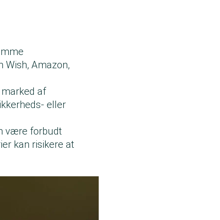
 samme
m Wish, Amazon,
e marked af
kkerheds- eller
an være forbudt
er kan risikere at