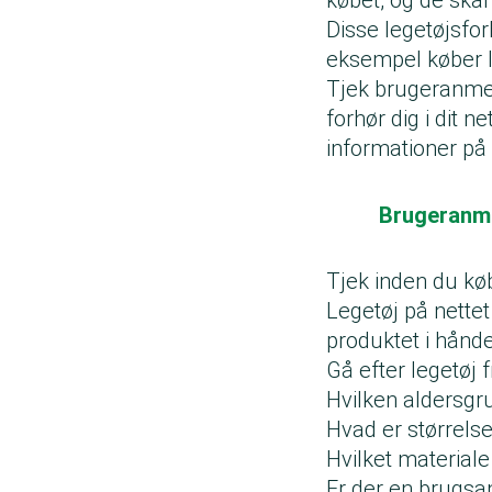
Disse legetøjsfor
eksempel køber l
Tjek brugeranmeld
forhør dig i dit 
informationer på
Brugeranme
Tjek inden du køb
Legetøj på nettet
produktet i hånd
Gå efter legetøj f
Hvilken aldersgru
Hvad er størrelse
Hvilket materiale 
Er der en brugsa