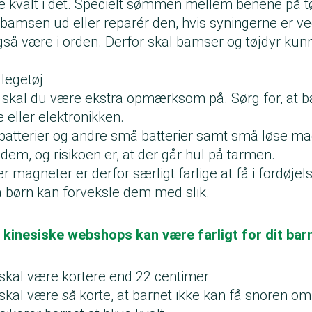
ive kvalt i det. Specielt sømmen mellem benene på tø
bamsen ud eller reparér den, hvis syningerne er ve
så være i orden. Derfor skal bamser og tøjdyr kunne
 legetøj
øj skal du være ekstra opmærksom på. Sørg for, at b
ne eller elektronikken.
atterier og andre små batterier samt små løse mag
e dem, og risikoen er, at der går hul på tarmen.
er magneter er derfor særligt farlige at få i fordøje
 børn kan forveksle dem med slik.
 kinesiske webshops kan være farligt for dit bar
 skal være kortere end 22 centimer
 skal være
så
korte, at barnet ikke kan få snoren o