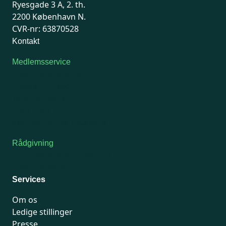
Ryesgade 3 A, 2. th.
2200 København N.
CVR-nr: 63870528
Kontakt
Medlemsservice
Man-tirsdag: kl. 9-12
Onsdag: Lukket
Tors-fredag: kl. 9-12
7741 7741
Kontakt medlemsservice
Rådgivning
For medlemmer: 7741 7777
Man-fredag 9-15
Services
Om os
Ledige stillinger
Presse