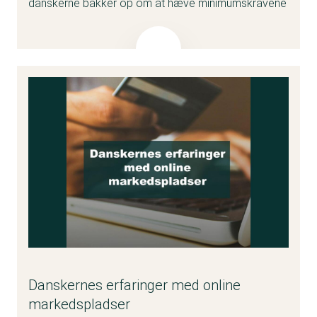
danskerne bakker op om at hæve minimumskravene
til dyrevelfærd i Danmark, selvom det kan gøre de
billigste animalske produkter dyrere. Anden del
undersøger, hvilken betydning konkret information
om dyrenes produktionsforhold har for forbrugernes
valg i en tænkt købssituation med tre forskellige
kyllinger.
Læs analysen her
Danskernes erfaringer med online
markedspladser