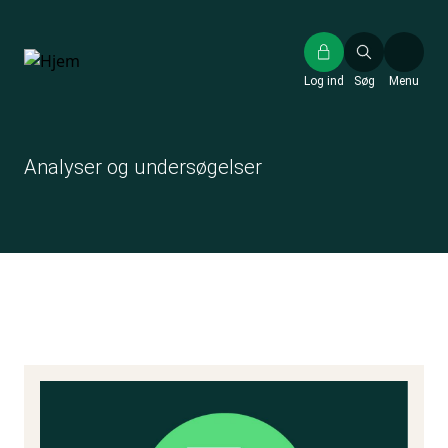
Gå
til
hovedindhold
Log ind
Søg
Menu
Analyser og undersøgelser