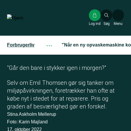
Gå
til
hovedindhold
Log ind
Søg
Menu
Forbrugerliv
···
"Når en ny opvaskemaskine kost
"Går den bare i stykker igen i morgen?”
Selv om Emil Thomsen gør sig tanker om
miljø­påvirkningen, foretrækker han ofte at
købe nyt i stedet for at reparere. Pris og
graden af besværlighed gør en forskel.
Stina Askholm Mellerup
Foto: Karin Majland
17. oktober 2022