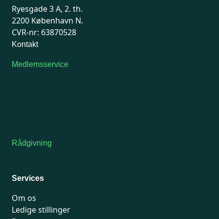
Ryesgade 3 A, 2. th.
2200 København N.
CVR-nr: 63870528
Kontakt
Medlemsservice
Man-tirsdag: kl. 9-12
Onsdag: Lukket
Tors-fredag: kl. 9-12
7741 7741
Kontakt medlemsservice
Rådgivning
For medlemmer: 7741 7777
Man-fredag 9-15
Services
Om os
Ledige stillinger