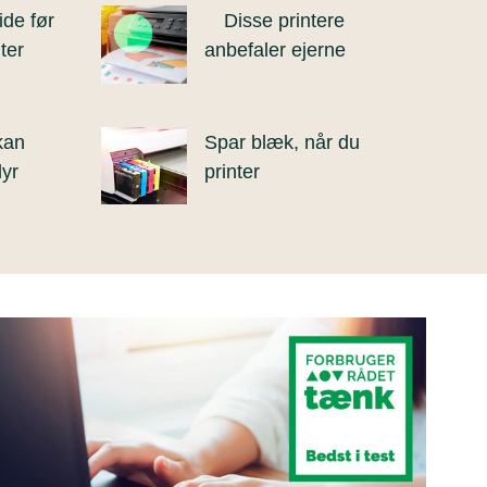
ide før
Disse printere
ter
anbefaler ejerne
 kan
Spar blæk, når du
dyr
printer