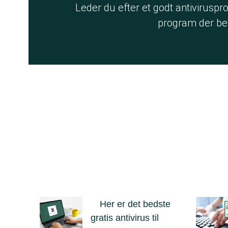
Leder du efter et godt antiviruspro
program der bes
Se r
Her er det bedste
gratis antivirus til