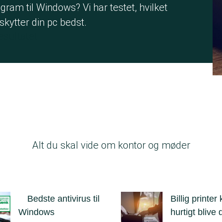
gram til Windows? Vi har testet, hvilket
kytter din pc bedst.
esultatet
Alt du skal vide om kontor og møder
Bedste antivirus til
Billig printer
Windows
hurtigt blive 