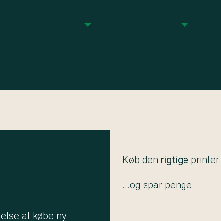
re
Antivirus til
Antivirus til
Windows
Mac
Køb den
rigtige
printer
...og spar penge
jelse at købe ny