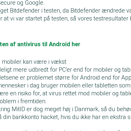
-Secure og Google.
get Bitdefender i testen, da Bitdefender ændrede væ
r at vi var startet på testen, så vores testresultate
ten af antivirus til Android her
 mobiler kan være i vækst
deligt mere udbredt for PC’er end for mobiler og tabl
letsene er problemet større for Android end for Ap
nnesker i dag bruger mobilen eller tabletten so
re en risiko for, at virus rettet mod mobiler og tabl
problem i fremtiden.
ing MitID er dog meget høj i Danmark, så du behø
få din bankkonto hacket, hvis du ikke har en ekstra