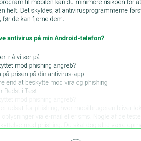
program til mobilen kan du minimere risikoen for at
en helt. Det skyldes, at antivirusprogrammerne førs
, før de kan fjerne dem.
ve antivirus på min Android-telefon?
, nå vi ser på
kyttet mod phishing angreb?
å prisen på din antivirus-app
re end at beskytte mod vira og phishing
r Bedst i Test
kyttet mod phishing angreb?
ver udsat for phishing, hvor mobilbrugeren bliver lokk
plysninger via e-mail eller sms. Nogle af de teste
skyttelse mod phishing. Du skal dog altid være o
S virker mistænkelig, selvom du har en sikkerhedsa