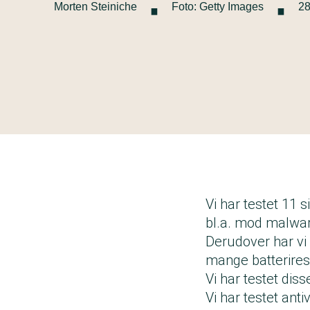
·
·
Morten Steiniche
Foto: Getty Images
28
Vi har testet 11 
bl.a. mod malware
Derudover har vi 
mange batterires
Vi har testet dis
Vi har testet ant