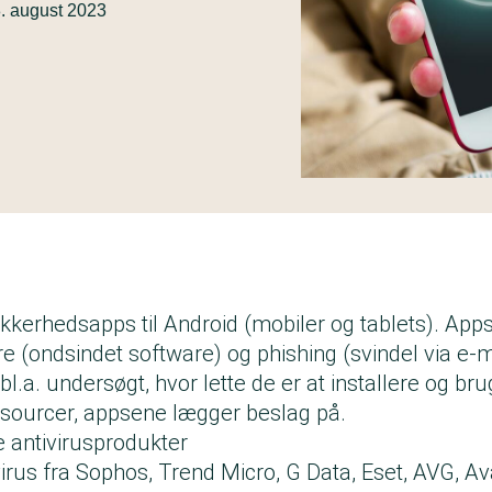
. august 2023
sikkerhedsapps til Android (mobiler og tablets). Ap
 (ondsindet software) og phishing (svindel via e-ma
bl.a. undersøgt, hvor lette de er at installere og br
sourcer, appsene lægger beslag på.
se antivirusprodukter
ivirus fra Sophos, Trend Micro, G Data, Eset, AVG, A