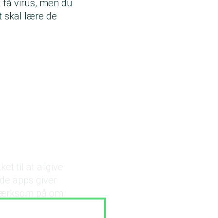
 få virus, men du
t skal lære de
et til at afgive
de apps giver
pmærksom på om
pp på din mobil.