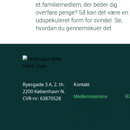
et familiemedlem, der beder dig
overføre penge? Så kan det være en
udspekuleret form for svindel. Se,
hvordan du gennemskuer det.
Ryesgade 3 A, 2. th.
Kontakt
2200 København N.
Medlemsservice
Rå
CVR-nr: 63870528
Man-tirsdag: kl. 9-12
F
Onsdag: Lukket
7
Tors-fredag: kl. 9-12
Ma
7741 7741