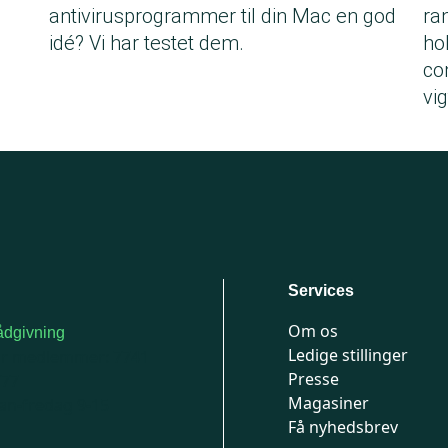
antivirusprogrammer til din Mac en god
ra
idé? Vi har testet dem.
ho
co
vi
Services
Om os
dgivning
Ledige stillinger
or medlemmer: 7741
Presse
777
Magasiner
n-fredag 9-15
Få nyhedsbrev