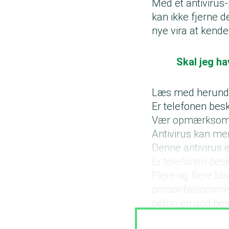
Med et antivirus-
kan ikke fjerne d
nye vira at kende
Skal jeg ha
Læs med herunder
Er telefonen bes
Vær opmærksom p
Antivirus kan me
Denne antivirus e
Er telefonen bes
Flere og flere bli
personfølsomme o
netop en god be
en mail eller SM