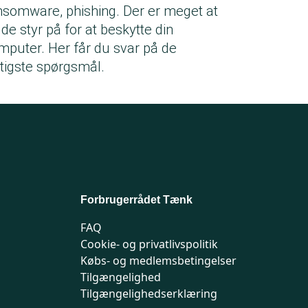
nsomware, phishing. Der er meget at
lde styr på for at beskytte din
mputer. Her får du svar på de
gtigste spørgsmål.
Forbrugerrådet Tænk
FAQ
Cookie- og privatlivspolitik
Købs- og medlemsbetingelser
Tilgængelighed
Tilgængelighedserklæring