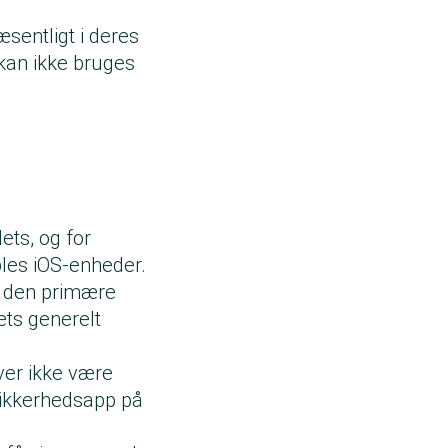
sentligt i deres
r kan ikke bruges
ets, og for
ples iOS-enheder.
m den primære
ets generelt
ver ikke være
 sikkerhedsapp på