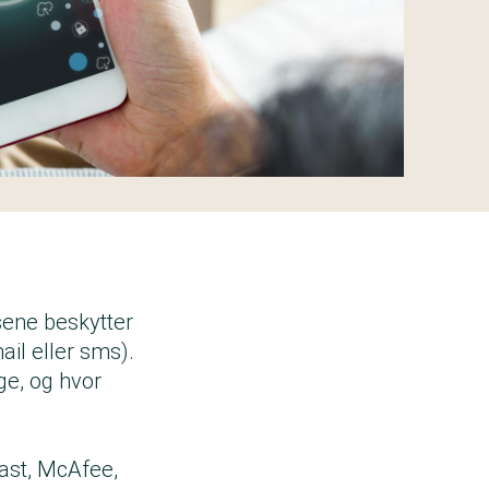
psene beskytter
il eller sms).
uge, og hvor
vast, McAfee,