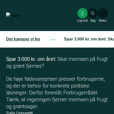
Gå
til
hovedindhold
Log ind
Søg
Menu
Det kæmper vi for
···
Spar 3.000 kr. om året: S
Spar 3.000 kr. om året:
Skal momsen på frugt
og grønt fjernes?
De høje fødevarepriser presser forbrugerne,
og der er behov for konkrete politiske
løsninger. Derfor foreslår Forbrugerrådet
Tænk, at regeringen fjerner momsen på frugt
og grøntsager.
Sally Ungaretti