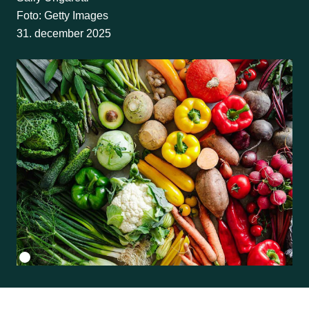
Foto: Getty Images
31. december 2025
Fotokredit:
Getty Images