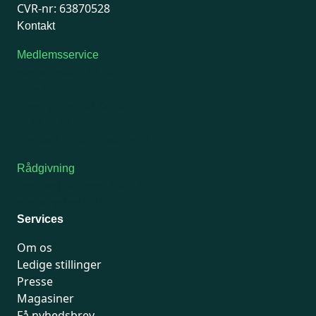
CVR-nr: 63870528
Kontakt
Medlemsservice
Man-tirsdag: kl. 9-12
Onsdag: Lukket
Tors-fredag: kl. 9-12
7741 7741
Kontakt medlemsservice
Rådgivning
For medlemmer: 7741 7777
Man-fredag 9-15
Services
Om os
Ledige stillinger
Presse
Magasiner
Få nyhedsbrev