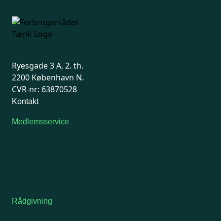
Ryesgade 3 A, 2. th.
2200 København N.
CVR-nr: 63870528
Kontakt
Medlemsservice
Man-tirsdag: kl. 9-12
Onsdag: Lukket
Tors-fredag: kl. 9-12
7741 7741
Kontakt medlemsservice
Rådgivning
For medlemmer: 7741 7777