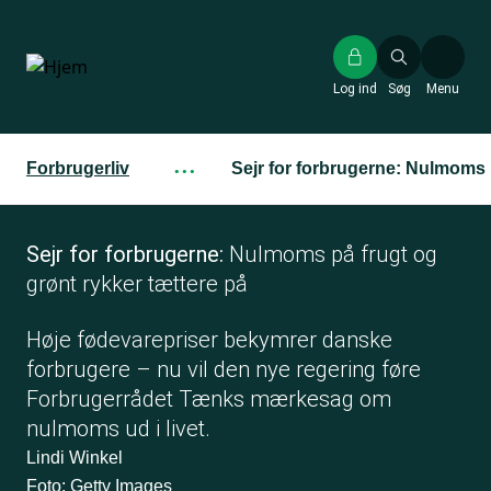
Gå
til
hovedindhold
Log ind
Søg
Menu
Forbrugerliv
···
Sejr for forbrugerne: Nulmoms p
Sejr for forbrugerne:
Nulmoms på frugt og
grønt rykker tættere på
Høje fødevarepriser bekymrer danske
forbrugere – nu vil den nye regering føre
Forbrugerrådet Tænks mærkesag om
nulmoms ud i livet.
Lindi Winkel
Foto: Getty Images