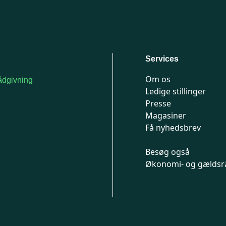
Services
Om os
dgivning
Ledige stillinger
or medlemmer: 7741
Presse
777
Magasiner
n-fredag 9-15
Få nyhedsbrev
Besøg også
Økonomi- og gældsr