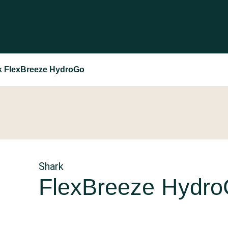
k FlexBreeze HydroGo
Shark
FlexBreeze Hydr