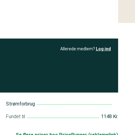
Allerede medlem?
Log ind
resultatet
Bliv medlem
få adgang til
+ andre test
Strømforbrug
Fundet til
1148 Kr.
Se flere priser hos PriceRunner (reklamelink)