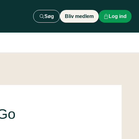
Søg
Bliv medlem
Log ind
oGo