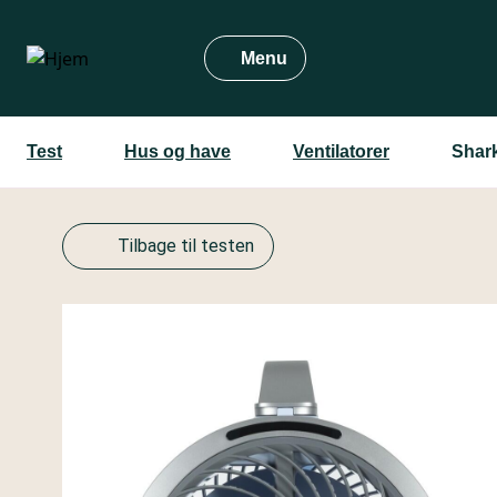
Gå
til
Menu
hovedindhold
Test
Hus og have
Ventilatorer
Shar
Tilbage til testen