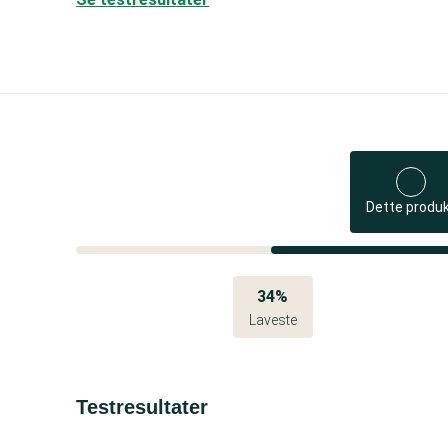
Dette produ
34%
Laveste
Testresultater