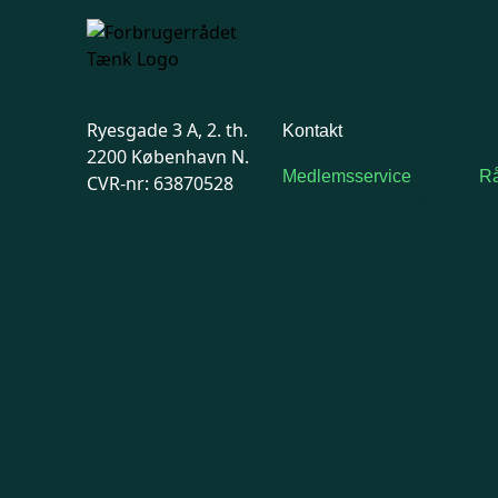
Ryesgade 3 A, 2. th.
Kontakt
2200 København N.
Medlemsservice
Rå
CVR-nr: 63870528
Man-tirsdag: kl. 9-12
F
Onsdag: Lukket
7
Tors-fredag: kl. 9-12
Ma
7741 7741
Kontakt
medlemsservice