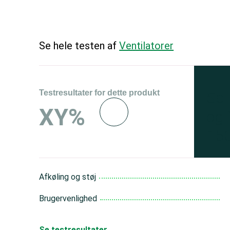
Se hele testen af
Ventilatorer
Testresultater for dette produkt
Se 
XY%
og 
150
Afkøling og støj
Brugervenlighed
Se testresultater