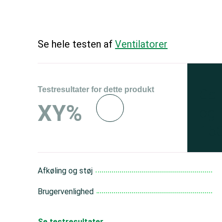
Se hele testen af
Ventilatorer
Testresultater for dette produkt
Se 
XY%
og 
150
Afkøling og støj
Brugervenlighed
Se testresultater