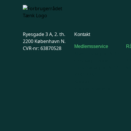
Ryesgade 3 A, 2. th.
Kontakt
2200 København N.
Medlemsservice
Rå
CVR-nr: 63870528
Man-tirsdag: kl. 9-12
F
Onsdag: Lukket
7
Tors-fredag: kl. 9-12
Ma
7741 7741
Kontakt
medlemsservice