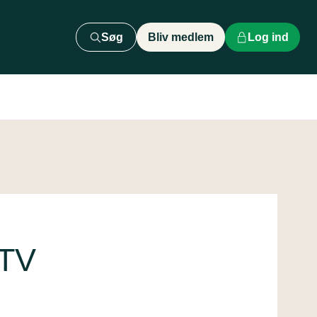
Søg
Bliv medlem
Log ind
 TV