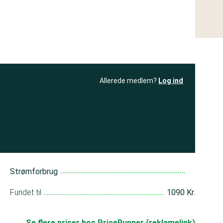
Allerede medlem?
Log ind
resultatet
Bliv medlem
få adgang til
+ andre test
Strømforbrug
Fundet til
1090 Kr.
Se flere priser hos PriceRunner (reklamelink)