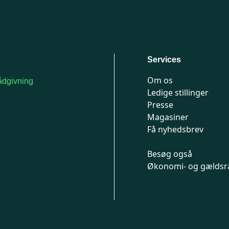
Services
Om os
dgivning
Ledige stillinger
or medlemmer: 7741
Presse
777
Magasiner
n-fredag 9-15
Få nyhedsbrev
Besøg også
Økonomi- og gældsr