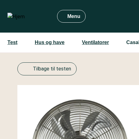
Gå
til
Menu
hovedindhold
Test
Hus og have
Ventilatorer
Casa
Tilbage til testen