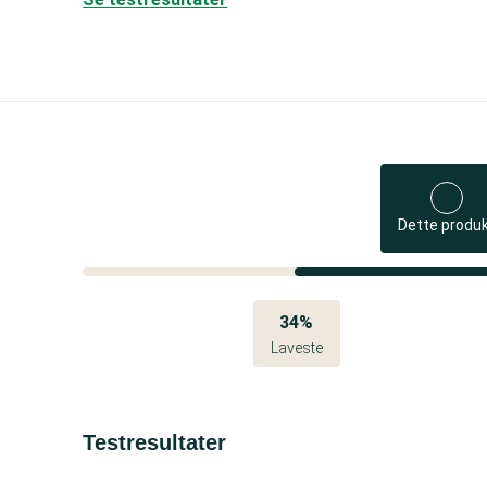
Dette produ
34%
Laveste
Testresultater