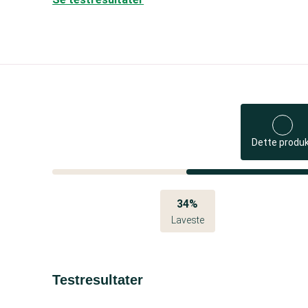
Dette produ
34%
Laveste
Testresultater