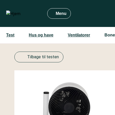
Gå
til
Menu
hovedindhold
Test
Hus og have
Ventilatorer
Bone
Tilbage til testen