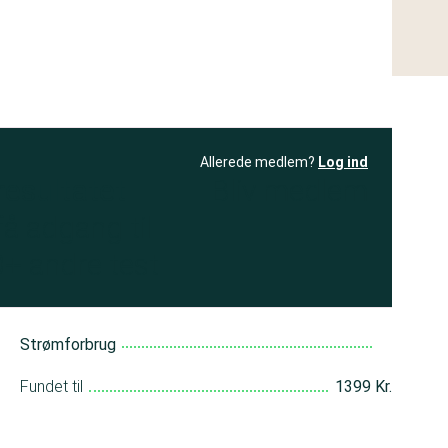
Allerede medlem?
Log ind
resultatet
Bliv medlem
få adgang til
+ andre test
Strømforbrug
Fundet til
1399 Kr.