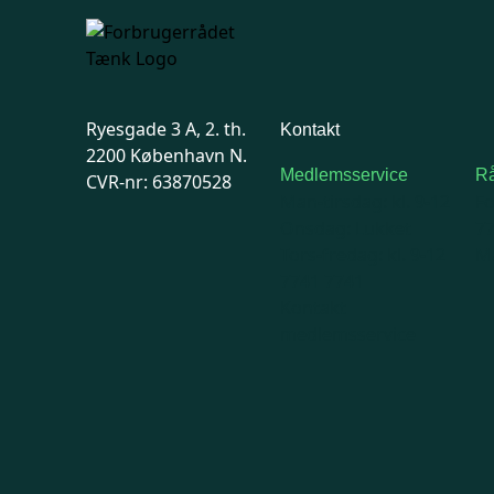
Ryesgade 3 A, 2. th.
Kontakt
2200 København N.
Medlemsservice
Rå
CVR-nr: 63870528
Man-tirsdag: kl. 9-12
F
Onsdag: Lukket
7
Tors-fredag: kl. 9-12
Ma
7741 7741
Kontakt
medlemsservice