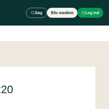
Søg
Bliv medlem
Log ind
220