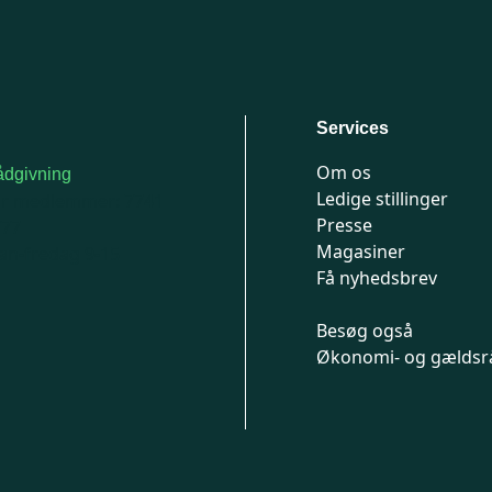
Services
Om os
dgivning
Ledige stillinger
or medlemmer: 7741
Presse
777
Magasiner
n-fredag 9-15
Få nyhedsbrev
Besøg også
Økonomi- og gældsr