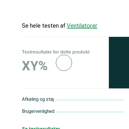
Se hele testen af
Ventilatorer
Testresultater for dette produkt
Se 
XY%
og 
150
Afkøling og støj
Brugervenlighed
Se testresultater