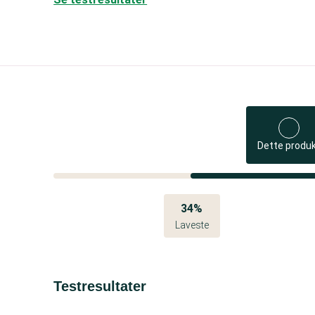
Dette produ
34%
Laveste
Testresultater