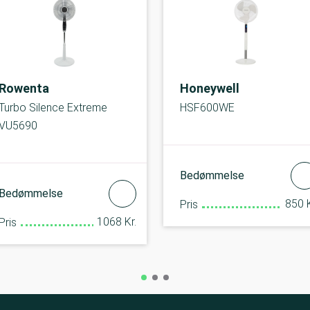
Rowenta
Honeywell
Turbo Silence Extreme
HSF600WE
VU5690
Bedømmelse
Bedømmelse
850 K
Pris
1068 Kr.
Pris