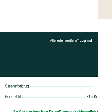
Allerede medlem?
Log ind
resultatet
Bliv medlem
få adgang til
+ andre test
Strømforbrug
Fundet til
715 Kr.
Se flere priser hos PriceRunner (reklamelink)