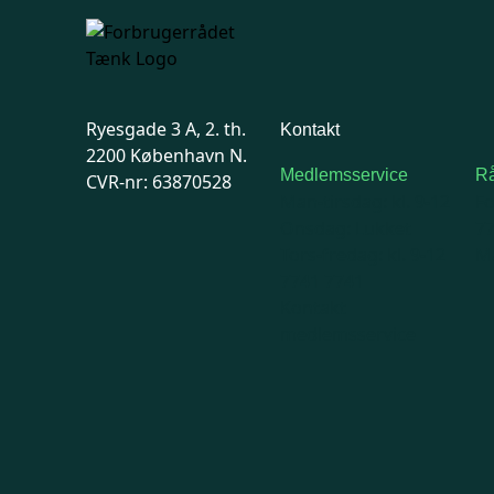
Ryesgade 3 A, 2. th.
Kontakt
2200 København N.
Medlemsservice
Rå
CVR-nr: 63870528
Man-tirsdag: kl. 9-12
F
Onsdag: Lukket
7
Tors-fredag: kl. 9-12
Ma
7741 7741
Kontakt
medlemsservice