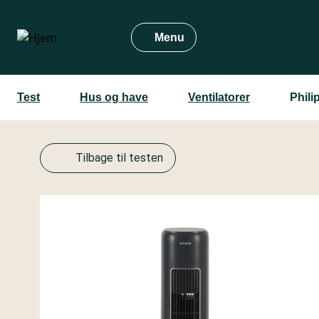
Gå
til
Menu
hovedindhold
Test
Hus og have
Ventilatorer
Phili
Tilbage til testen