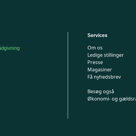
Services
Om os
dgivning
Ledige stillinger
or medlemmer: 7741
Presse
777
Magasiner
n-fredag 9-15
Få nyhedsbrev
Besøg også
Økonomi- og gældsr