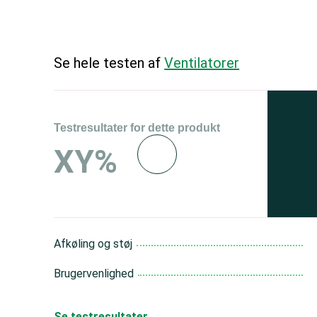
Se hele testen af
Ventilatorer
Testresultater for dette produkt
Se 
XY%
og 
150
Afkøling og støj
Brugervenlighed
Se testresultater