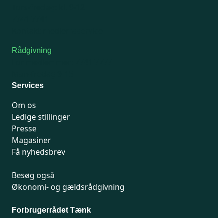
Tors-fredag: kl. 9-12
7741 7741
Kontakt medlemsservice
Rådgivning
For medlemmer: 7741 7777
Man-fredag 9-15
Services
Om os
Ledige stillinger
Presse
Magasiner
Få nyhedsbrev
Besøg også
Økonomi- og gældsrådgivning
Forbrugerrådet Tænk