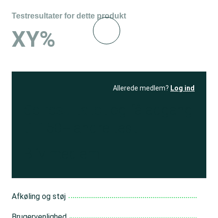
Testresultater for dette produkt
XY%
Allerede medlem?
Log ind
Se resultatet
og få adgang
til 150+ andre test
Bliv medlem
Afkøling og støj
Brugervenlighed