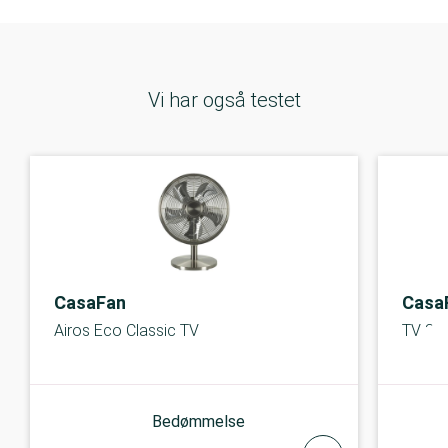
Vi har også testet
CasaFan
Casa
Airos Eco Classic TV
TV 36
Bedømmelse