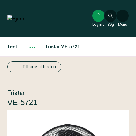
Gå
til
hovedindhold
Log ind
Søg
Menu
Test
···
Tristar VE-5721
Tilbage til testen
Tristar
VE-5721