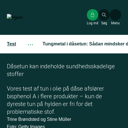
Gå
til
hovedindhold
Log ind
Søg
Menu
Test
···
Tungmetal i dåsetun: Sådan mindsker d
Dåsetun kan indeholde sundhedsskadelige
stoffer
Vores test af tun i olie på dåse afslører
bisphenol A i flere produkter – kun de
dyreste tun på hylden er fri for det
problematiske stof.
Trine Brøndsted og Stine Müller
Foto: Getty Images