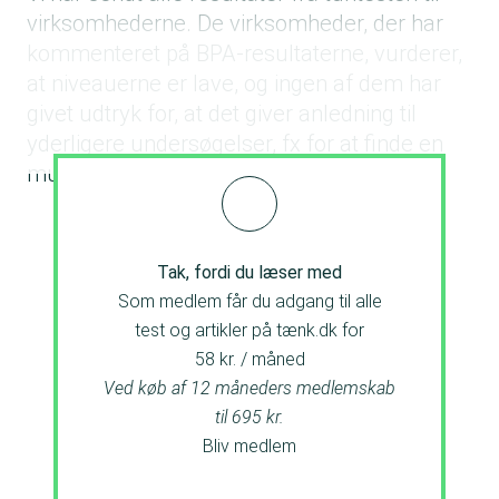
virksomhederne. De virksomheder, der har
kommenteret på BPA-resultaterne, vurderer,
at niveauerne er lave, og ingen af dem har
givet udtryk for, at det giver anledning til
yderligere undersøgelser, fx for at finde en
mulig kilde til BPA-forureningen.
Tak, fordi du læser med
Som medlem får du adgang til alle
test og artikler på tænk.dk for
58 kr. / måned
Ved køb af 12 måneders medlemskab
til 695 kr.
Bliv medlem