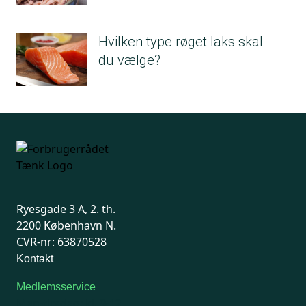
Hvilken type røget laks skal
du vælge?
Ryesgade 3 A, 2. th.
2200 København N.
CVR-nr: 63870528
Kontakt
Medlemsservice
Man-tirsdag: kl. 9-12