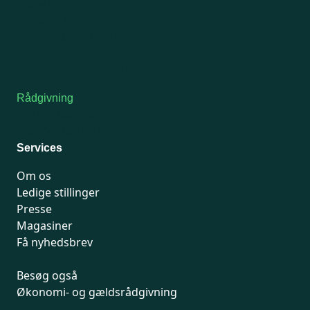
Man-tirsdag: kl. 9-12
Onsdag: Lukket
Tors-fredag: kl. 9-12
7741 7741
Kontakt medlemsservice
Rådgivning
For medlemmer: 7741 7777
Man-fredag 9-15
Services
Om os
Ledige stillinger
Presse
Magasiner
Få nyhedsbrev
Besøg også
Økonomi- og gældsrådgivning