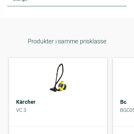
Produkter i samme prisklasse
Kärcher
Bosc
VC 3
BGC05