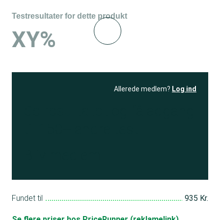
Testresultater for dette produkt
XY%
Allerede medlem?
Log ind
Se resultatet
og få adgang
til 150+ andre test
Bliv medlem
Fundet til
935 Kr.
Se flere priser hos PriceRunner (reklamelink)