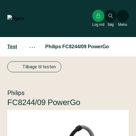
Gå
til
hovedindhold
Log ind
Søg
Menu
Test
···
Philips FC8244/09 PowerGo
Tilbage til testen
Philips
FC8244/09 PowerGo