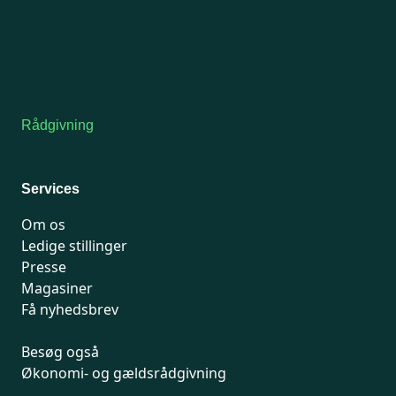
Man-tirsdag: kl. 9-12
Onsdag: Lukket
Tors-fredag: kl. 9-12
7741 7741
Kontakt medlemsservice
Rådgivning
For medlemmer: 7741 7777
Man-fredag 9-15
Services
Om os
Ledige stillinger
Presse
Magasiner
Få nyhedsbrev
Besøg også
Økonomi- og gældsrådgivning