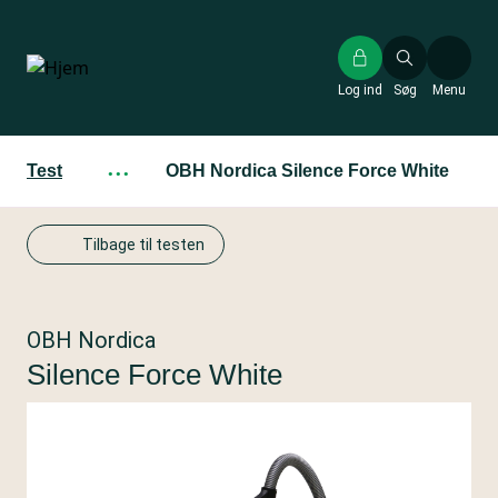
Gå
til
hovedindhold
Log ind
Søg
Menu
Test
···
OBH Nordica Silence Force White
Tilbage til testen
OBH Nordica
Silence Force White