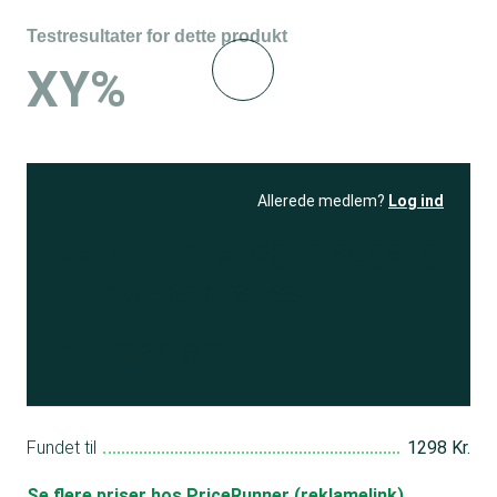
Testresultater for dette produkt
XY%
Allerede medlem?
Log ind
Se resultatet
og få adgang
til 150+ andre test
Bliv medlem
Fundet til
1298 Kr.
Se flere priser hos PriceRunner (reklamelink)