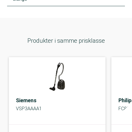
Produkter i samme prisklasse
Siemens
Phili
VSP3AAAA1
FC824