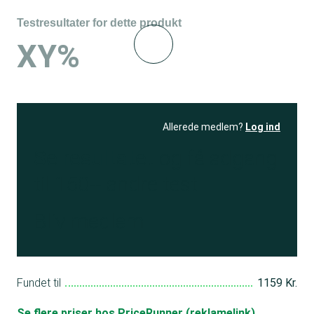
Testresultater for dette produkt
XY%
Allerede medlem?
Log ind
Se resultatet
og få adgang
til 150+ andre test
Bliv medlem
Fundet til
1159 Kr.
Se flere priser hos PriceRunner (reklamelink)