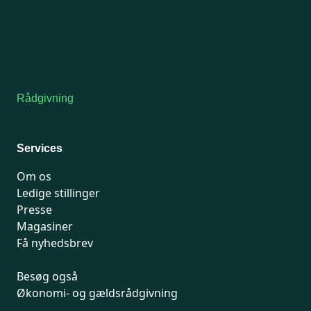
Man-tirsdag: kl. 9-12
Onsdag: Lukket
Tors-fredag: kl. 9-12
7741 7741
Kontakt medlemsservice
Rådgivning
For medlemmer: 7741 7777
Man-fredag 9-15
Services
Om os
Ledige stillinger
Presse
Magasiner
Få nyhedsbrev
Besøg også
Økonomi- og gældsrådgivning