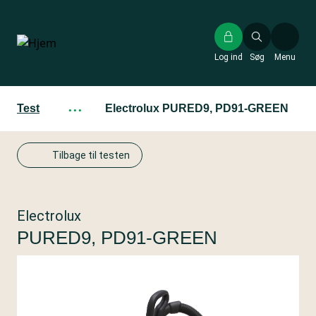
Gå
til
hovedindhold
Log ind
Søg
Menu
Test
···
Electrolux PURED9, PD91-GREEN
Tilbage til testen
Electrolux
PURED9, PD91-GREEN