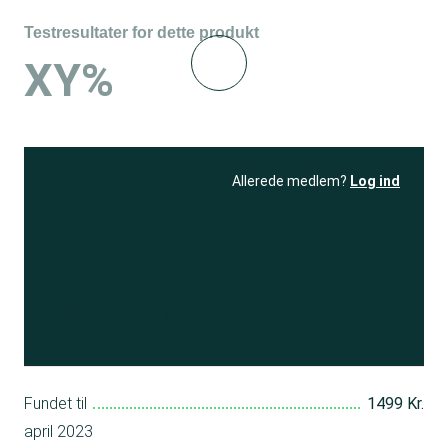
Testresultater for dette produkt
XY%
Allerede medlem?
Log ind
Se resultatet
og få adgang
til 150+ andre test
Bliv medlem
Fundet til
1499 Kr.
april 2023