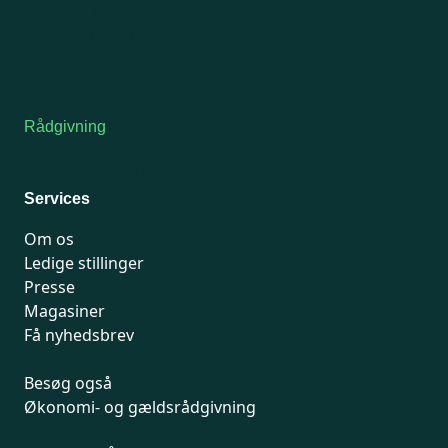
Onsdag: Lukket
Tors-fredag: kl. 9-12
7741 7741
Kontakt medlemsservice
Rådgivning
For medlemmer: 7741 7777
Man-fredag 9-15
Services
Om os
Ledige stillinger
Presse
Magasiner
Få nyhedsbrev
Besøg også
Økonomi- og gældsrådgivning