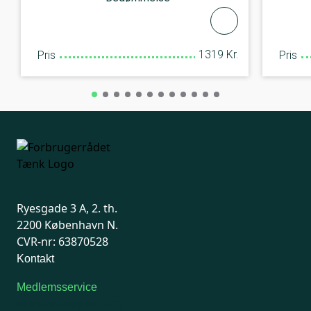
1319 Kr.
Pris
Pris
Ryesgade 3 A, 2. th.
2200 København N.
CVR-nr: 63870528
Kontakt
Medlemsservice
Man-tirsdag: kl. 9-12