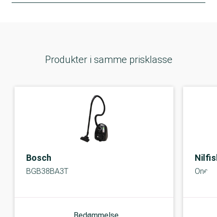
Produkter i samme prisklasse
Bosch
Nilfi
BGB38BA3T
One M
Bedømmelse