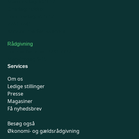
Man-tirsdag: kl. 9-12
Onsdag: Lukket
Tors-fredag: kl. 9-12
7741 7741
Kontakt medlemsservice
Rådgivning
For medlemmer: 7741 7777
Man-fredag 9-15
Services
Om os
Ledige stillinger
Presse
Magasiner
Få nyhedsbrev
Besøg også
Økonomi- og gældsrådgivning