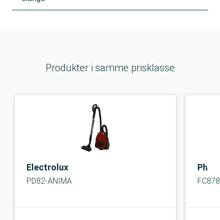
Produkter i samme prisklasse
Electrolux
Phili
PD82-ANIMA
FC8780