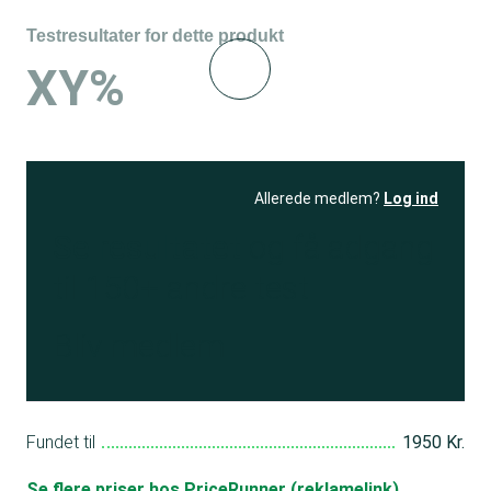
Testresultater for dette produkt
XY%
Allerede medlem?
Log ind
Se resultatet
og få adgang
til 150+ andre test
Bliv medlem
Fundet til
1950 Kr.
Se flere priser hos PriceRunner (reklamelink)