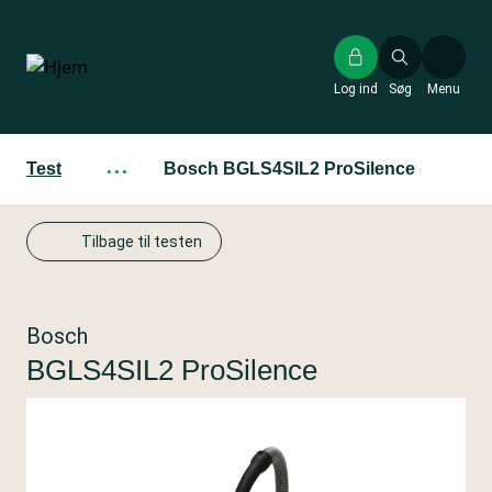
Gå
til
hovedindhold
Log ind
Søg
Menu
Test
···
Bosch BGLS4SIL2 ProSilence
Tilbage til testen
Bosch
BGLS4SIL2 ProSilence